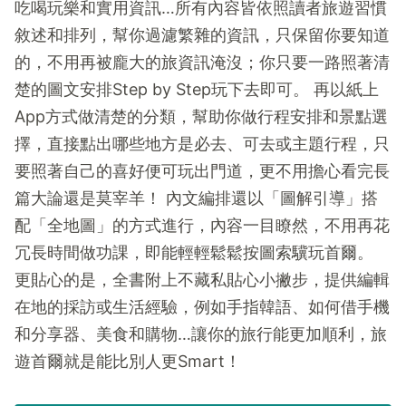
吃喝玩樂和實用資訊…所有內容皆依照讀者旅遊習慣
敘述和排列，幫你過濾繁雜的資訊，只保留你要知道
的，不用再被龐大的旅資訊淹沒；你只要一路照著清
楚的圖文安排Step by Step玩下去即可。 再以紙上
App方式做清楚的分類，幫助你做行程安排和景點選
擇，直接點出哪些地方是必去、可去或主題行程，只
要照著自己的喜好便可玩出門道，更不用擔心看完長
篇大論還是莫宰羊！ 內文編排還以「圖解引導」搭
配「全地圖」的方式進行，內容一目瞭然，不用再花
冗長時間做功課，即能輕輕鬆鬆按圖索驥玩首爾。
更貼心的是，全書附上不藏私貼心小撇步，提供編輯
在地的採訪或生活經驗，例如手指韓語、如何借手機
和分享器、美食和購物…讓你的旅行能更加順利，旅
遊首爾就是能比別人更Smart！