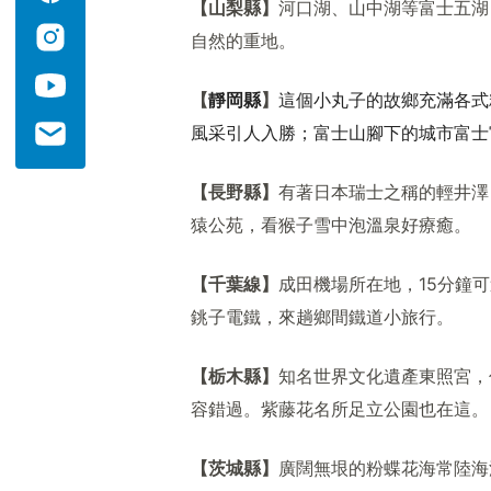
【山梨縣】
河口湖、山中湖等富士五湖
自然的重地。
【
靜岡縣
】
這個小丸子的故鄉充滿各式
風采引人入勝；富士山腳下的城市富士
【
長野縣】
有著日本瑞士之稱的輕井澤
猿公苑，看猴子雪中泡溫泉好療癒。
【千葉線】
成田機場所在地，15分鐘
銚子電鐵，來趟鄉間鐵道小旅行。
【栃木縣】
知名世界文化遺產東照宮，
容錯過。紫藤花名所足立公園也在這。
【茨城縣】
廣闊無垠的粉蝶花海常陸海