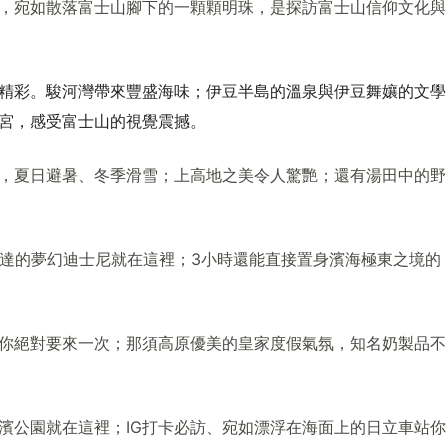
，宛如散落富士山腳下的一顆顆明珠，是探訪富士山信仰文化與
精彩。駿河灣帶來豐盛海味；伊豆半島的溫泉與伊豆舞孃的文學
宮，感受富士山的視覺震撼。
，夏日避暑、冬季滑雪；上高地之美令人驚艷；還有湯田中的野
可達的夢幻迪士尼就在這裡；3小時還能直接置身濱海極東之境的
你絕對要來一次；那須高原優美的皇家度假氣氛，知名奶製品不
濱公園就在這裡；IG打卡必訪、宛如漂浮在海面上的日立車站你