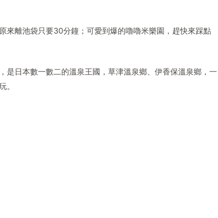
原來離池袋只要30分鐘；可愛到爆的嚕嚕米樂園，趕快來踩點
，是日本數一數二的溫泉王國，草津溫泉鄉、伊香保溫泉鄉，一
玩。