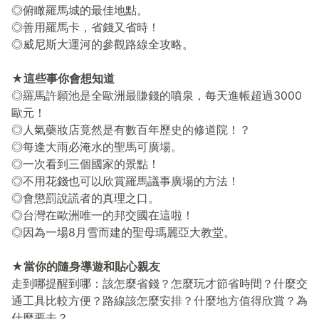
◎俯瞰羅馬城的最佳地點。
◎善用羅馬卡，省錢又省時！
◎威尼斯大運河的參觀路線全攻略。
★這些事你會想知道
◎羅馬許願池是全歐洲最賺錢的噴泉，每天進帳超過3000
歐元！
◎人氣藥妝店竟然是有數百年歷史的修道院！？
◎每逢大雨必淹水的聖馬可廣場。
◎一次看到三個國家的景點！
◎不用花錢也可以欣賞羅馬議事廣場的方法！
◎會懲罰說謊者的真理之口。
◎台灣在歐洲唯一的邦交國在這啦！
◎因為一場8月雪而建的聖母瑪麗亞大教堂。
★當你的隨身導遊和貼心親友
走到哪提醒到哪：該怎麼省錢？怎麼玩才節省時間？什麼交
通工具比較方便？路線該怎麼安排？什麼地方值得欣賞？為
什麼要去？