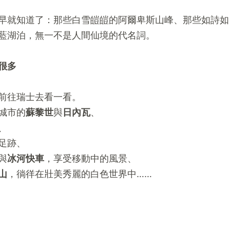
早就知道了：那些白雪皚皚的阿爾卑斯山峰、那些如詩如
藍湖泊，無一不是人間仙境的代名詞。
很多
前往瑞士去看一看。
城市的
蘇黎世
與
日內瓦
、
、
足跡、
與
冰河快車
，享受移動中的風景、
山
，徜徉在壯美秀麗的白色世界中……