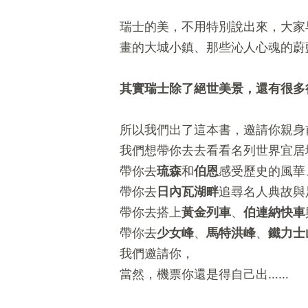
瑞士的美，不用特別說出來，大家
畫的大城小鎮、那些沁人心魂的蔚
其實瑞士除了絕世美景，還有很多
所以我們出了這本書，邀請你親身
我們想帶你去去看看名列世界宜居
帶你去
琉森
和
伯恩
感受歷史的風華
帶你去
日內瓦湖畔
追尋名人典故與
帶你去搭上
黃金列車
、
伯連納快車
帶你去
少女峰
、
馬特洪峰
、
鐵力士
我們邀請你，
當然，機票你還是得自己出……