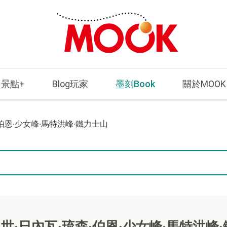
景點+
Blog玩家
墨刻Book
關於MOOK
伯恩‧少女峰‧馬特洪峰‧鐵力士山
世‧日內瓦‧琉森‧伯恩‧少女峰‧馬特洪峰