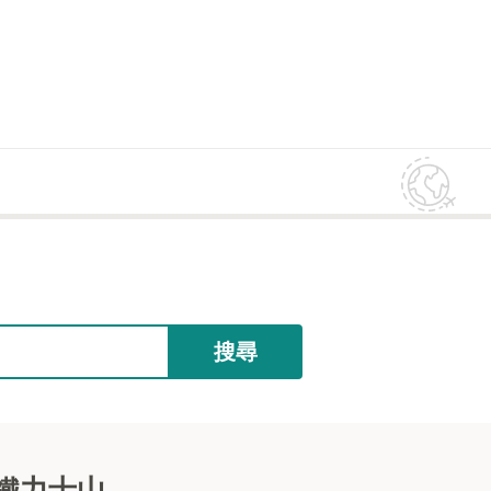
搜尋
‧鐵力士山