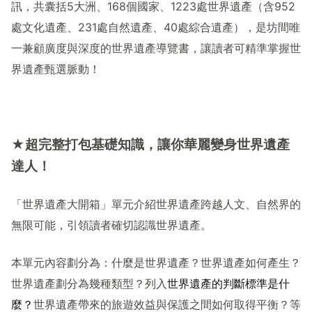
訊，共囊括
5
大洲、
168
個國家、
1223
處世界遺產（含
952
處文化遺產、
231
處自然遺產、
40
處綜合遺產），是坊間唯
一兼顧廣度與深度的世界遺產導覽書，讓讀者可精準掌握世
界遺產甄選脈動！
★超完整打包基礎知識，讓你華麗變身世界遺產
達人！
「世界遺產大開箱」單元介紹世界遺產跨越人文、自然界的
無限可能，引領讀者確切認識世界遺產。
本單元內容劃分為：
什麼是世界遺產？
世界遺產如何產生？
世界遺產劃分為幾種類型？
列入
世界遺產的判斷標準是什
麼？
世界遺產帶來的旅遊效益與保護之間如何取得平衡？等