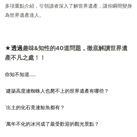
多項重點介紹，引領讀者深入了解世界遺產，讓你瞬間變身
為世界遺產達人。
★透過
趣味
&
知性的
40
道問題
，
徹底解讀世界遺
產不凡之處！！
你知不知道
…..
˙
建築高度連蜘蛛人也爬不上的世界遺
產
有哪些？
˙
出土的
化石竟連鯨魚都有？
˙
萬年不化的冰河成了最受歡迎的觀光景點？