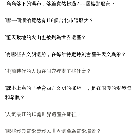
˙
高高落下
的瀑布，落差竟然超過200層樓那麼高？
˙
哪一個
湖泊竟然有116個台北市這麼大？
˙
驚天動地的
火山也被列為世界遺
產
？
˙
有哪些古文明遺跡，在每年特定時刻會
產
生天文異象？
˙
史前時代的人類在洞穴裡畫了些什麼？
˙
課本上寫的「
孕育西方文明的搖籃」，是在浪漫的
愛琴海
和希臘？
˙
人氣最旺的
10
處世界遺產在哪裡？
˙
哪些經典電影曾經以世界遺產為電影場景？