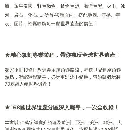
臘、羅馬帝國、野生動物、植物生態、海洋生態、火山、冰
河、岩石、化石
……
等等
40
種
，搭配
地圖、表格、年
面向
表、圖片，輕鬆
瞭解每一處世界遺產的價值！
★精心規劃
專業遊程，帶你瘋玩全球世界遺產！
獨家企劃
10
條世界遺產主題旅遊路線，精選世界遺產旅遊
熱點，濃縮遊程精華，必玩重點決不錯過，帶領讀者玩翻
70
處超人氣世界遺產！
★
168
國世界遺產
分區
深入報導，一次全收錄！
本書以
50
萬字詳實介紹遍及歐洲、亞洲、美洲、非洲、大
洋洲
168
個國家共
1223
處世界遺產，搭配超過
5000
張照