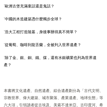
˙
歐洲古堡充滿童話還是鬼話？
˙
中國的
木造建築憑什麼獨步全球？
˙
浩大工程打造
陵墓，身後事辦得真
不簡單
？
˙
從葡萄、咖啡到龍舌蘭，全被列入
世界遺
產？
˙
除了金、銀、銅、鐵、煤，還有水銀
礦業也列為世界遺
產
？
本書將文化遺產、自然遺產、綜合遺產劃分為「
古代文明、
宗教世界、偉大建築、城市聚落、產業遺產、地球生態」等
六
大項，引領讀者從
古埃及、美索不達米亞、古印度河、希