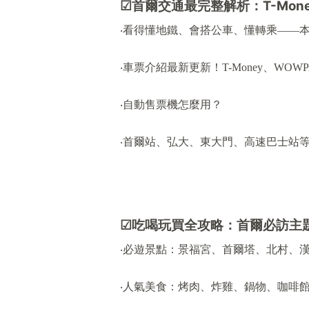
☑
首爾交通最完整解析：
T-Mon
‧看得懂地鐵、會搭公車、懂轉乘——
‧車票介紹最新更新！T-Money、WO
‧自動售票機怎麼用？
‧首爾站、弘大、東大門、高速巴士站
☑
吃喝玩買全攻略：首爾必訪主
‧必遊景點：景福宮、首爾塔、北村、漢
‧人氣美食：烤肉、炸雞、鍋物、咖啡