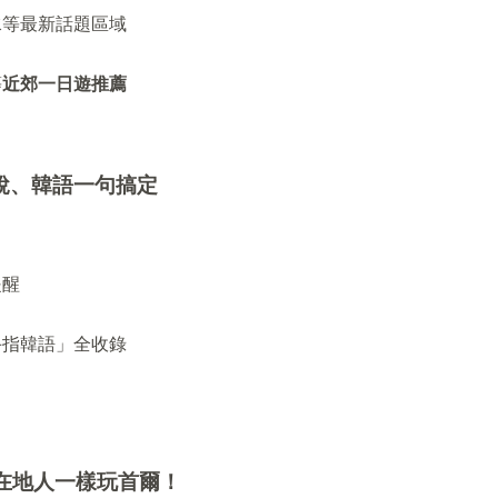
水等最新話題區域
等
近郊一日遊推薦
稅、韓語一句搞定
提醒
手指韓語」全收錄
在地人一樣玩首爾！