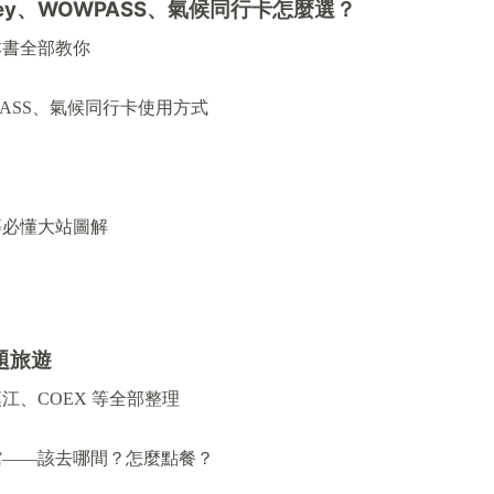
ey
、
WOWPASS
、氣候同行卡怎麼選？
本書全部教你
WPASS、氣候同行卡使用方式
等必懂大站圖解
題旅遊
江、COEX 等全部整理
館——該去哪間？怎麼點餐？