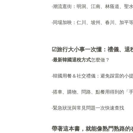
‧潮流逛街：明洞、江南、林蔭道、聖
‧同場加映：仁川、坡州、春川、加平
☑
旅行大小事一次懂：禮儀、退
‧最新韓國退稅方式
怎麼做？
‧韓國用餐＆社交禮儀：避免踩雷的小
‧搭車、購物、問路、點餐用得到的「
‧緊急狀況與常見問題一次快速查找
帶著這本書，就能像熟門熟路的