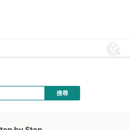
搜尋
─一看就懂 旅遊圖解Step by Step