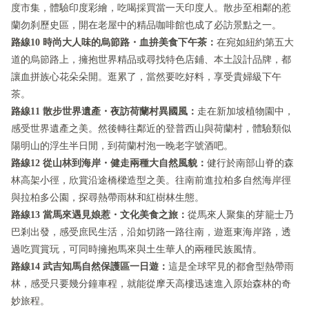
度市集，體驗印度彩繪，吃喝採買當一天印度人。散步至相鄰的惹
蘭勿刹歷史區，開在老屋中的精品咖啡館也成了必訪景點之一。
路線10 時尚大人味的烏節路・血拚美食下午茶：
在宛如紐約第五大
道的烏節路上，擁抱世界精品或尋找特色店鋪、本土設計品牌，都
讓血拼族心花朵朵開。逛累了，當然要吃好料，享受貴婦級下午
茶。
路線11 散步世界遺產・夜訪荷蘭村異國風：
走在新加坡植物園中，
感受世界遺產之美。然後轉往鄰近的登普西山與荷蘭村，體驗類似
陽明山的浮生半日閒，到荷蘭村泡一晚老字號酒吧。
路線12 從山林到海岸・健走兩種大自然風貌：
健行於南部山脊的森
林高架小徑，欣賞沿途橋樑造型之美。往南前進拉柏多自然海岸徑
與拉柏多公園，探尋熱帶雨林和紅樹林生態。
路線13 當馬來遇見娘惹・文化美食之旅：
從馬來人聚集的芽籠士乃
巴剎出發，感受庶民生活，沿如切路一路往南，遊逛東海岸路，透
過吃買賞玩，可同時擁抱馬來與土生華人的兩種民族風情。
路線14 武吉知馬自然保護區一日遊：
這是全球罕見的都會型熱帶雨
林，感受只要幾分鐘車程，就能從摩天高樓迅速進入原始森林的奇
妙旅程。