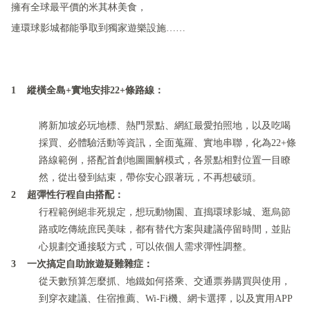
擁有全球最平價的米其林美食，
連環球影城都能爭取到獨家遊樂設施……
1 縱橫全島+實地安排22+條路線：
將新加坡必玩地標、熱門景點、網紅最愛拍照地，以及吃喝
採買、必體驗活動等資訊，全面蒐羅、實地串聯，化為22+條
路線範例，搭配首創地圖圖解模式，各景點相對位置一目瞭
然，從出發到結束，帶你安心跟著玩，不再想破頭。
2 超彈性行程自由搭配：
行程範例絕非死規定，想玩動物園、直搗環球影城、逛烏節
路或吃傳統庶民美味，都有替代方案與建議停留時間，並貼
心規劃交通接駁方式，可以依個人需求彈性調整。
3 一次搞定自助旅遊疑難雜症：
從天數預算怎麼抓、地鐵如何搭乘、交通票券購買與使用，
到穿衣建議、住宿推薦、Wi-Fi機、網卡選擇，以及實用APP