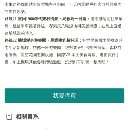
南抵達裕廊東站附近雪城與科學館，一天內歷經戶外大自然與室內
的知性娛樂。
路線21 重回1960年代鄉村情景・烏敏島一日遊：
搭乘渡輪前往烏敏
島，租借單車循著路線，探索仄爪哇濕地與美麗海灘，在島上度過
遠離城囂的時光。
路線22 機場變身遊樂園・星耀樟宜超好玩：
把世界級機場變身為時
尚生活新地標，彷彿一座遊樂園，絕對要來打卡拍照留念。森林谷
雨漩渦、星空花園遊樂設施、國際VS.本土美食齊聚、逛街買伴手
禮，加上機場其他各種體驗遊戲，沒想到可以玩一整天吧！
我要購買
相關書系