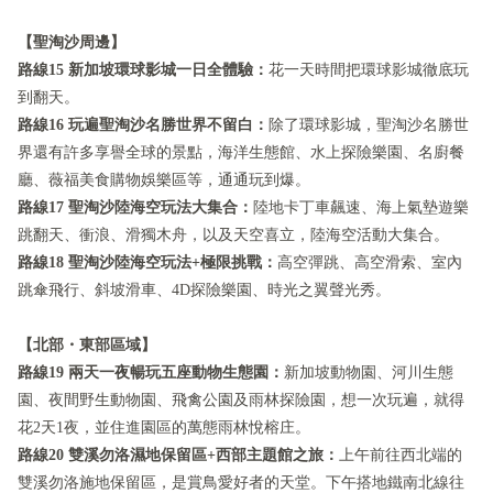
【聖淘沙周邊】
路線15 新加坡環球影城一日全體驗：
花一天時間把環球影城徹底玩
到翻天。
路線16 玩遍聖淘沙名勝世界不留白：
除了環球影城，聖淘沙名勝世
界還有許多享譽全球的景點，海洋生態館、水上探險樂園、名廚餐
廳、薇福美食購物娛樂區等，通通玩到爆。
路線17 聖淘沙陸海空玩法大集合：
陸地卡丁車飆速、海上氣墊遊樂
跳翻天、衝浪、滑獨木舟，以及天空喜立，陸海空活動大集合。
路線18 聖淘沙陸海空玩法+極限挑戰：
高空彈跳、高空滑索、室內
跳傘飛行、斜坡滑車、4D探險樂園、時光之翼聲光秀。
【北部・東部區域】
路線19 兩天一夜暢玩五座動物生態園：
新加坡動物園、河川生態
園、夜間野生動物園、飛禽公園及雨林探險園，想一次玩遍，就得
花2天1夜，並住進園區的萬態雨林悅榕庄。
路線20 雙溪勿洛濕地保留區+西部主題館之旅：
上午前往西北端的
雙溪勿洛施地保留區，是賞鳥愛好者的天堂。下午搭地鐵南北線往