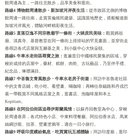
館周邊為主，一路往北散步，品享美食和逛街。
路線4 博物館周邊散步・新加坡河岸夜生活：
從市政區北側的博物
館周邊一路往南，走賞英倫殖民建築、認識當地歷史，搭船暢遊新
加坡河岸風光，體驗河畔精彩夜生活。
路線5 直落亞逸不同宗教廟宇一條街・大啖庶民美味：
觀賞媽祖
廟、清真寺、基督教堂在同一條街上排排站的罕見畫面，並穿街走
巷尋訪各式店屋與五腳基之美，到小販中心大快朵頤。
路線6 牛車水老街區尋寶之旅：
逛遍昔日中國移民聚集的區域，穿
梭於成排的店屋中，藥材、糕餅、肉乾、古玩藝品，乃至伴手禮、
紀念品，琳瑯滿目。
路線7 中峇魯文青風散步・牛車水老房子街遊：
拜訪中峇魯老社區
中的文青店鋪，吃小吃、看壁畫、喝咖啡；再轉往恭錫路和丹戎巴
葛一帶觀賞不同風格店屋之美，逛書店、泡咖啡屋和本土
Kopitiam。
路線8 在阿拉伯街區追尋伊斯蘭風情：
以蘇丹回教堂為中心，穿梭
於周邊巷弄，各式特色小店、中東料理餐廳、阿拉伯香水店、馬來
絲綢沙龍、拉茶、壁畫塗鴉等，適合一日小旅行。
路線9 呼吸印度繽紛氣息・吃買賞玩五感體驗：
拜訪印度廟，逛印