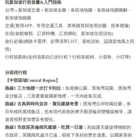
玩新加坡行前規畫&入門指南
台灣→新加坡交通＋新加坡全圖・各區域地圖・各路線地圖圖解・
新加坡地鐵圖
交通(實用APP、常用交通工具、票券購買與使用步驟、搭車禮儀)
住宿(旅館種類、訂房時機、訂房網站、新加坡住宿須知)
旅行必備(網路卡選擇、必帶清單LIST、退稅須知、認識當地風土民
情)
行程規劃術(如何規劃自己的行程？行程表範例、小眉角、小叮嚀)
分區排行程
【中部區域Central Region】
路線1 三大地標一次打卡到位：
魚尾獅公園、濱海灣花園、濱海灣
金沙飯店，三座重量級國家地標，一天內收集完成。
路線2 古典與時尚並存・賞玩建築奇景：
濱海灣沿岸吃喝玩樂，有
百年殖民風情飯店，也有現代前衛的摩天觀景輪與雙螺旋橋等，讓
遊賞視野更加豐富有變化。
路線3 市政區英倫殖民建築・吃買一日遊：
宛如露天建築博物館的
市政區，英國殖民歲月已遠，卻留下美好的歷史遺產。以國家美術