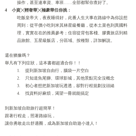
操作，甚至連車資、車班……全部都幫你查好了。
4 小資╳輕奢華╳極豪華任你挑：
吃飯皇帝大，夜夜睡得好，此番人生大事在路線中為你設想
周到：從平價小吃到米其林星級餐廳，從本土菜色到異國料
理，實實在在的推薦參考；住宿從背包客棧、膠囊旅店到精
品旅館、五星級飯店，分區域、按種類，詳加解說。
還在猶豫嗎？
舉凡有下列症狀，這本書都超適合你！！
1. 提到新加坡自由行，腦袋一片空白
2. 只知道魚尾獅、環球影城，其他景點完全沒概念
3. 初心者想把新加坡玩透透，卻對行程規劃沒頭緒
4. 找資料好麻煩，渴望一冊就能搞定
到新加坡自助旅行超簡單！
跟著行程走，照著路線玩，
讓你勇敢走出舒適圈，成為新加坡自助遊小達人！