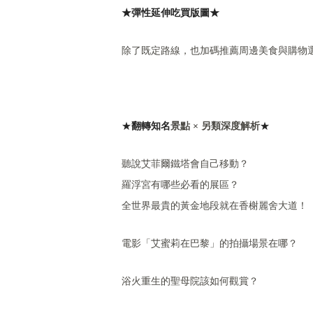
★
彈性延伸吃買版圖
★
除了既定路線，也加碼推薦周邊美食與購物
★
翻轉
知名
景點 × 另類深度解析
★
聽說艾菲爾鐵塔會自己移動？
羅浮宮有哪些必看的展區？
全世界最貴的黃金地段就在香榭麗舍大道！
電影「艾蜜莉在巴黎」的拍攝場景在哪？
浴火重生的聖母院該如何觀賞？