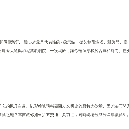
圖與導覽資訊，漫步於最具代表性的A級景點，從艾菲爾鐵塔、凱旋門、塞
榭麗舍大道與加尼葉歌劇院，一次網羅，讓你輕裝穿梭於古典和時尚、歷
不忘的楓丹白露、以彩繪玻璃稱霸西方文明史的夏特大教堂、因梵谷而閃
寶藏之地？本書教你如何搭乘交通工具前往，同時現場分層分區導讀解析