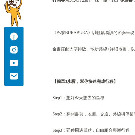
打開專為大人打造的「深・慢・旅」導遊書
《巴黎BURABURA》以輕鬆易讀的節奏
全書搭配大字排版、散步路線+詳細地圖，
【簡單3步驟，幫你快速完成行程】
Step1：想好今天想去的區域
Step2：翻開書頁，地圖、交通、路線與停
Step3：延伸周邊景點，自由組合專屬行程