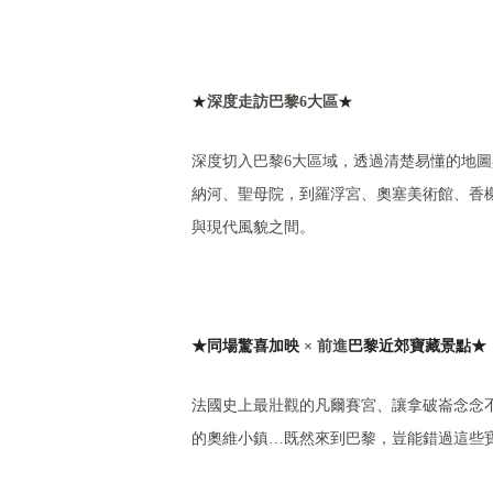
★
深度走訪巴黎6大區
★
深度切入巴黎6大區域，透過清楚易懂的地
納河、聖母院，到羅浮宮、奧塞美術館、香
與現代風貌之間。
★
同場驚喜加映
× 前進
巴黎近郊寶藏景點
★
法國史上最壯觀的凡爾賽宮、讓拿破崙念念
的奧維小鎮…既然來到巴黎，豈能錯過這些