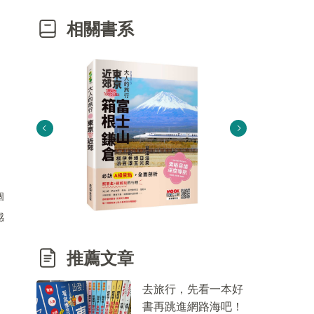
相關書系
個
感
推薦文章
去旅行，先看一本好
書再跳進網路海吧！