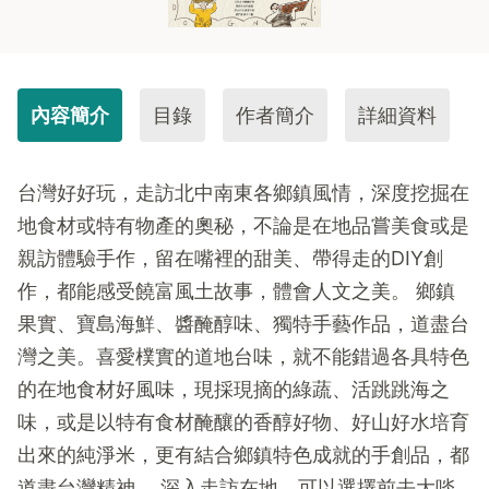
內容簡介
目錄
作者簡介
詳細資料
台灣好好玩，走訪北中南東各鄉鎮風情，深度挖掘在
地食材或特有物產的奧秘，不論是在地品嘗美食或是
親訪體驗手作，留在嘴裡的甜美、帶得走的DIY創
作，都能感受饒富風土故事，體會人文之美。 鄉鎮
果實、寶島海鮮、醬醃醇味、獨特手藝作品，道盡台
灣之美。喜愛樸實的道地台味，就不能錯過各具特色
的在地食材好風味，現採現摘的綠蔬、活跳跳海之
味，或是以特有食材醃釀的香醇好物、好山好水培育
出來的純淨米，更有結合鄉鎮特色成就的手創品，都
道盡台灣精神。 深入走訪在地，可以選擇前去大啖