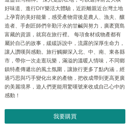
好味道、進行DIY樂活大體驗，近距離親近台灣土地
上孕育的美好能量，感受產物背後是農人、漁夫、釀
造者、手創匠師們辛勤汗水的甘鹹與努力，廣袤寶島
富藏的資源，就寫在旅行裡。 每項食材或物產都有
屬於自己的故事，緩緩訴說中，流露的深厚生命力，
讓人讚嘆與感動。旅行觸腳深入北、中、南、東各縣
市，帶你一次走逛玩樂，滿溢的溫暖人情味，不同鄉
鎮特產傳遞出的風土氛圍，讓旅行更多了點內涵，經
過巧思與巧手變化出來的產物，把收成帶到更高更廣
的美麗境界，遊人們更能用驚嘆號來收成自己心中的
感動！
我要購買