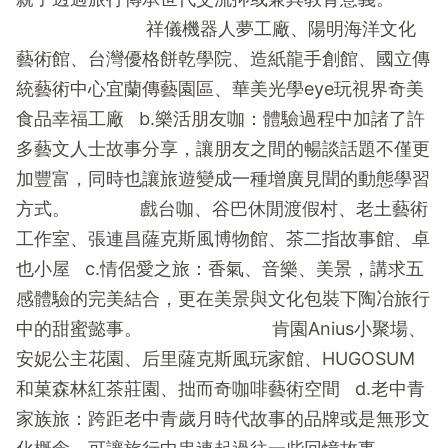
祥儀機器人夢工廠、陽明海洋文化
藝術館、台灣優格餅乾學院、造紙龍手創館、國立傳
統藝術中心宜蘭傳藝園區、華美光學eye玩視界奇美
食品幸福工廠 b.樂活朋友咖：體驗過程中加諸了許
多藝文人士故事分享，讓朋友之間的暢談話題不僅更
加豐富，同時也讓旅遊變成一種增廣見聞的動態學習
方式。 戲台咖、谷巴休閒渡假村、老土藝術
工作室、張連昌薩克斯風博物館、茶二指故事館、卓
也小屋 c.情侶愛之旅：香氣、音樂、美景，講求五
感體驗的完美結合，更在美景與文化包裝下陶冶旅行
中的甜蜜懿事。 肯園Anius小聚場、
安妮公主花園、后里薩克斯風玩家館、HUGOSUM
和菓森林紅茶莊園、拙而奇咖啡藝術空間 d.老中青
家族旅：跨距老中青歲月時代故事的品牌或是無形文