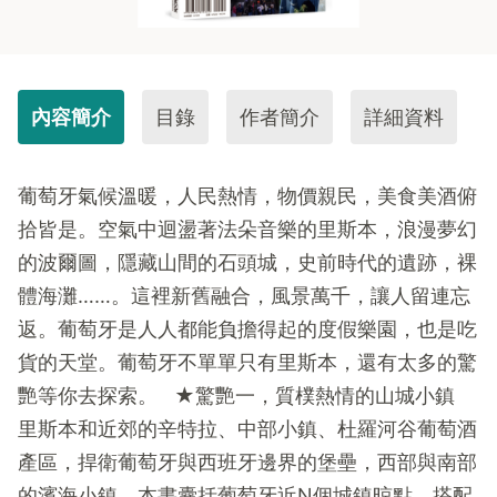
內容簡介
目錄
作者簡介
詳細資料
葡萄牙氣候溫暖，人民熱情，物價親民，美食美酒俯
拾皆是。空氣中迴盪著法朵音樂的里斯本，浪漫夢幻
的波爾圖，隱藏山間的石頭城，史前時代的遺跡，裸
體海灘……。這裡新舊融合，風景萬千，讓人留連忘
返。葡萄牙是人人都能負擔得起的度假樂園，也是吃
貨的天堂。葡萄牙不單單只有里斯本，還有太多的驚
艷等你去探索。 ★驚艷一，質樸熱情的山城小鎮
里斯本和近郊的辛特拉、中部小鎮、杜羅河谷葡萄酒
產區，捍衛葡萄牙與西班牙邊界的堡壘，西部與南部
的濱海小鎮、本書囊括葡萄牙近N個城鎮晾點，搭配