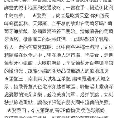
詳盡的城市地圖和交通攻略，一書在手，暢遊伊比利
半島精華。 ★驚艷二，簡直是吃貨天堂 你知道長
崎蜂蜜蛋糕、天婦羅、金平糖的故鄉在葡萄牙嗎? 葡
萄牙海鮮飯、波爾圖溼答答三明治、滑嫩噴香的葡萄
牙蛋塔、微甜順口的波特紅酒、山城秘製綿羊乳酪、
救人一命的葡萄牙蒜腸、北中南各區鄉土料理，文化
精髓藏在飲食之中，學在地人逛市場、吃美食，走進
葡萄牙小飯館，大啖鮮海鮮，享受葡萄牙百年咖啡館
的慢時光，跟隨小編的腳步品嚐最誘人的道地滋味
★驚艷三，南北兩大城相互爭艷 編輯嚴選兩大城之
最，搭乘骨董黃色電車穿越舊城區，聆聽唱出靈魂深
處憂鬱的法朵音樂，必吃美食清單，必拍景點，立刻
秒抓旅遊重點，讓你拍張能在朋友圈中流傳的美照。
★驚艷四，令人驚艷的高CP值物價 從色彩繽紛、