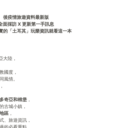
後疫情旅遊資料最新版
全面採訪 X 更新第一手訊息
實的「土耳其」玩樂資訊就看這一本
歐亞大陸，
教國度，
同風情。
，
多奇亞和棉堡
，
的古城小鎮，
地區
，
式、旅遊資訊，
過的必看重點，