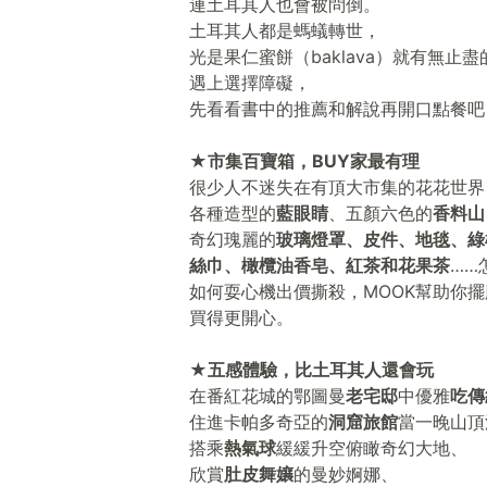
連土耳其人也會被問倒。
土耳其人都是螞蟻轉世，
光是果仁蜜餅（baklava）就有無止
遇上選擇障礙，
先看看書中的推薦和解說再開口點餐吧
★市集百寶箱，BUY家最有理
很少人不迷失在有頂大市集的花花世界
各種造型的
藍眼睛
、五顏六色的
香料山
奇幻瑰麗的
玻璃燈罩、皮件、地毯、綠
絲巾、橄欖油香皂、紅茶和花果茶
……
如何耍心機出價撕殺，MOOK幫助你
買得更開心。
★五感體驗，比土耳其人還會玩
在番紅花城的鄂圖曼
老宅邸
中優雅
吃傳
住進卡帕多奇亞的
洞窟旅館
當一晚山頂
搭乘
熱氣球
緩緩升空俯瞰奇幻大地、
欣賞
肚皮舞孃
的曼妙婀娜、