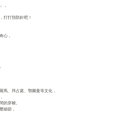
」，
驗，打打預防針吧！
奇心，
。
羅馬、拜占庭、鄂圖曼等文化，
，
間的穿梭。
麼細節，