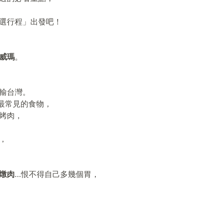
選行程」出發吧！
威瑪
。
輸台灣。
最常見的食物，
烤肉，
，
燉肉
…恨不得自己多幾個胃，