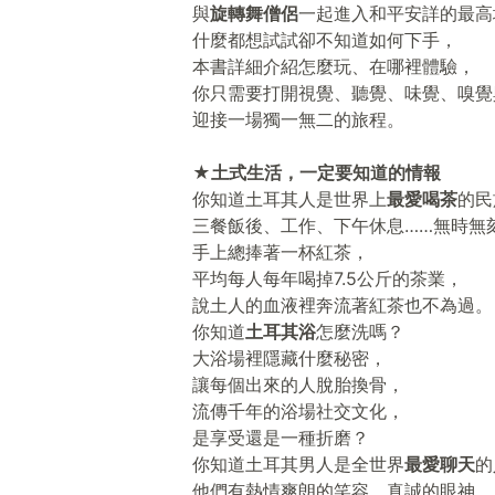
與
旋轉舞僧侶
一起進入和平安詳的最高
什麼都想試試卻不知道如何下手，
本書詳細介紹怎麼玩、在哪裡體驗，
你只需要打開視覺、聽覺、味覺、嗅覺
迎接一場獨一無二的旅程。
★土式生活，一定要知道的情報
你知道土耳其人是世界上
最愛喝茶
的民
三餐飯後、工作、下午休息……無時無
手上總捧著一杯紅茶，
平均每人每年喝掉7.5公斤的茶業，
說土人的血液裡奔流著紅茶也不為過。
你知道
土耳其浴
怎麼洗嗎？
大浴場裡隱藏什麼秘密，
讓每個出來的人脫胎換骨，
流傳千年的浴場社交文化，
是享受還是一種折磨？
你知道土耳其男人是全世界
最愛聊天
的
他們有熱情爽朗的笑容，真誠的眼神，