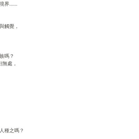
境界……
與觸覺，
族嗎？
刻無處，
人種之嗎？