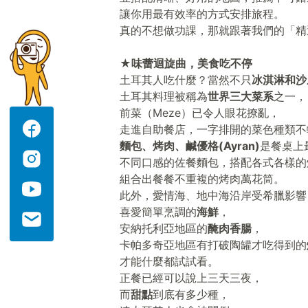
讓你用最有效率的方式安排旅程。
真的不想做功課，那就跟著我們的「精
★味蕾迴旋曲，美食吃不停
土耳其人吃什麼？當然不只
冰淇淋和沙
土耳其料理被稱為
世界三大菜系
之一，
前菜（Meze）已令人眼花撩亂，
走進自助餐店，一字排開的菜色種類不
麵包、烤肉、鹹優格(Ayran)
是餐桌上
不同口感的佐餐麵包，搭配各式各樣的
組合出餐餐不重複的烤肉萬花筒。
此外，愛情海、地中海沿岸受希臘影響
喜愛簡單烹調的
海鮮
，
安納托利亞地區的
醃肉香腸
，
卡帕多奇亞地區有打破陶罐才吃得到的
才能什麼都試試看。
正餐已經可以說上三天三夜，
而
甜點
到底有多少種，