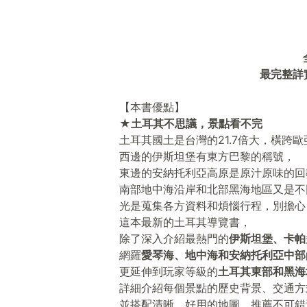
最完整詳
【本書優點】
★土耳其不思議，景點看不完
土耳其國土是台灣的21.7倍大，橫跨
西邊的伊斯坦堡有東方巴黎的稱號，
東邊的安納托利亞高原是原汁原味的回
南部地中海沿岸和北部黑海地區又是不
光是蒐集各方資料和煩惱行程，別擔心
這本最新的土耳其導覽書，
除了深入介紹最熱門的
伊斯坦堡、卡帕
網羅
愛琴海、地中海和安納托利亞中部
更延伸到玩家等級的
土耳其東部和黑海
詳細介紹每個景點的歷史背景、交通方
並搭配清晰、好用的地圖，推薦不可錯