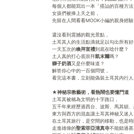
每個人都能寫出一本「搭訕的百種方法
女孩們被捧上天之前，
先留在人間看看MOOK小編的親身經
還沒看到震撼的觀光景點，
土耳其人的生活點滴就足以勾出所有好
一天五次的
喚拜宣禮
到底在唸什麼？
土人真的打心底崇拜
凱末爾
嗎？
獅子奶酒
又是什麼味道？
解答你心中的一百個問號，
看完這本書，立刻能偽裝土耳其內行人
★神秘宗教藝術，看熱鬧也要懂門道
土耳其被稱為文明的十字路口，
五千年來經歷過西台、波斯、馬其頓、
東方與西方的混血讓土耳其神秘又迷人
在土耳其旅行，是空間的移動，也是時
走進雄偉的
聖索菲亞清真寺
不能錯過甚