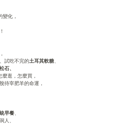
盡的變化，
！
，
、試吃不完的
土耳其軟糖
、
松石、
怎麼逛，怎麼買，
擺脫待宰肥羊的命運，
統早餐
、
洞人、