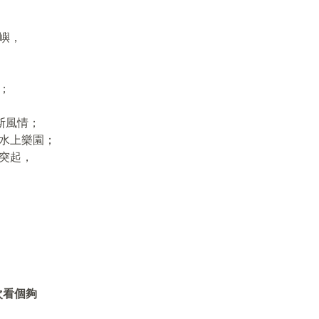
嶼，
；
斯風情；
水上樂園；
突起，
次看個夠