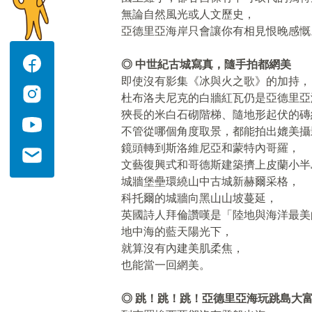
無論自然風光或人文歷史，
亞德里亞海岸只會讓你有相見恨晚感慨
◎ 中世紀古城寫真，隨手拍都網美
即使沒有影集《冰與火之歌》的加持，
杜布洛夫尼克的白牆紅瓦仍是亞德里亞
狹長的米白石砌階梯、隨地形起伏的磚
不管從哪個角度取景，都能拍出媲美攝
鏡頭轉到斯洛維尼亞和蒙特內哥羅，
文藝復興式和哥德斯建築擠上皮蘭小半
城牆堡壘環繞山中古城新赫爾采格，
科托爾的城牆向黑山山坡蔓延，
英國詩人拜倫讚嘆是「陸地與海洋最美
地中海的藍天陽光下，
就算沒有內建美肌柔焦，
也能當一回網美。
◎ 跳！跳！跳！亞德里亞海玩跳島大