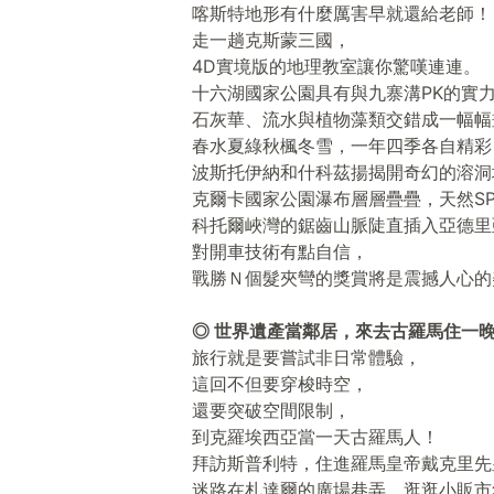
喀斯特地形有什麼厲害早就還給老師！
走一趟克斯蒙三國，
4D實境版的地理教室讓你驚嘆連連。
十六湖國家公園具有與九寨溝PK的實
石灰華、流水與植物藻類交錯成一幅幅
春水夏綠秋楓冬雪，一年四季各自精彩
波斯托伊納和什科茲揚揭開奇幻的溶洞
克爾卡國家公園瀑布層層疊疊，天然S
科托爾峽灣的鋸齒山脈陡直插入亞德里
對開車技術有點自信，
戰勝Ｎ個髮夾彎的獎賞將是震撼人心的
◎ 世界遺產當鄰居，來去古羅馬住一
旅行就是要嘗試非日常體驗，
這回不但要穿梭時空，
還要突破空間限制，
到克羅埃西亞當一天古羅馬人！
拜訪斯普利特，住進羅馬皇帝戴克里先
迷路在札達爾的廣場巷弄，逛逛小販市