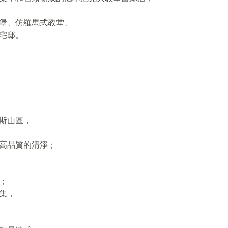
堡、仿羅馬式教堂、
宅邸。
斯山區，
高品質的清淨；
；
集，