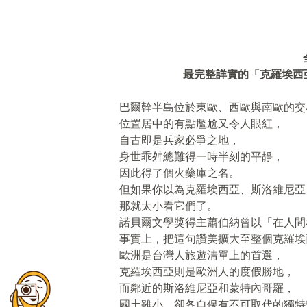
最完整詳實的「克羅埃西
巴爾幹半島位於東歐、西歐與南歐的交
位置居中的有點尷尬又令人眼紅，
自古即是兵家必爭之地，
身世乖舛總難得一時半刻的平靜，
因此得了個火藥庫之名。
但如果你以為克羅埃西亞、斯洛維尼亞
那就太小看它們了。
諾貝爾文學獎得主蕭伯納曾以「在人間
事實上，把這句讚美擴大至整個克羅埃
歐洲是台灣人旅遊清單上的首選，
克羅埃西亞則是歐洲人的度假勝地，
而鄰近的斯洛維尼亞和蒙特內哥羅，
國土雖小，卻各自保有不可取代的獨特