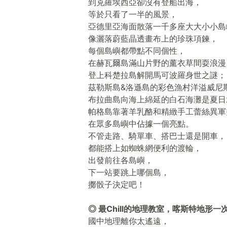
到克羅埃西亞卻沒有登船出海，
等於只看了一半的風景，
亞德里亞海面散落一千多座大大小小島
像灑落蔚藍晶透畫布上的珍珠項鍊，
每個島嶼都帶點不同個性，
在赫瓦爾島滿山片野的薰衣草間耍浪漫
登上科楚拉島解開馬可波羅身世之謎；
茲勒斯島&洛遜島的彩色漁村洋溢威尼
布拉曲島向海上綿延的白石海灘是夏日
帕格島靠著羊乳酪和精緻手工蕾絲異軍
在眾多島嶼中佔據一個亮點。
不管走路、騎單車、搭巴士還是開車，
都能搭上如蜘蛛網便利的渡輪，
出發前往各島嶼，
下一站要跳上哪個島，
擲骰子決定吧！
◎ 最Chill的地理教室，喀斯特地形一
國中地理離你太遙遠，