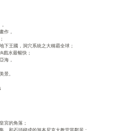
力，
畫作，
；
地下王國，洞穴系統之大稱霸全球；
PA戲水最暢快；
亞海，
美景。
晚
皇宮的角落；
集，和石頭砌成的旭本尼克大教堂當鄰居；