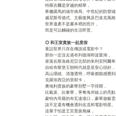
特羅吉爾是穿越的精華，
希臘羅馬的城市佈局、中世紀的防禦城
威尼斯哥德式、文藝復興及巴洛克風格
世界遺產不是書本裡的照片，
而是可以觸碰的生活即景。
◎ 和王室貴族一起度假
童話世界只存在傳說或電影中？
那你一定沒去過布列德湖和波茵湖，
座落在斯洛維尼亞北部的朱利安阿爾卑
自哈布斯堡王朝時代就是皇室心頭好，
高山環繞、清澈透明，呼吸都能感覺到
克羅埃西亞的里耶卡，
奧地利貴族的豪華別墅一字排開，
比氣派、比奢華，爭奪海岸線上的亮點
蒙特內哥羅的布瓦達港口，豪華遊艇雲
說不定還有機會遇到名流和電影明星。
這輩子怕是王宮貴族無緣，