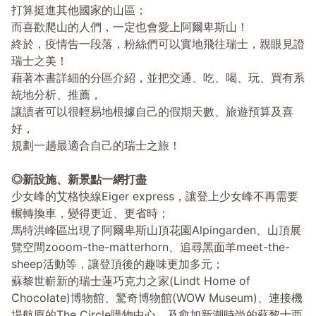
打算挺進其他國家的山區；
而喜歡爬山的人們，一定也會愛上阿爾卑斯山！
終於，疫情告一段落，粉絲們可以實地飛往瑞士，親眼見證
瑞士之美！
藉著本書詳細的分區介紹，並把交通、吃、喝、玩、買有系
統地分析、推薦，
讓讀者可以很輕易地根據自己的假期天數、旅遊預算及喜
好，
規劃一趟最適合自己的瑞士之旅！
◎新設施、新景點一網打盡
少女峰的艾格快線Eiger express，讓登上少女峰不再需要
輾轉換車，變得更近、更省時；
馬特洪峰區出現了阿爾卑斯山頂花園Alpingarden、山頂展
覽空間zooom-the-matterhorn、追尋黑面羊meet-the-
sheep活動等，讓登頂後的趣味更加多元；
蘇黎世嶄新的瑞士蓮巧克力之家(Lindt Home of
Chocolate)博物館、驚奇博物館(WOW Museum)、連接機
場航廈的The Circle購物中心，及愈加新潮時尚的蘇黎士西