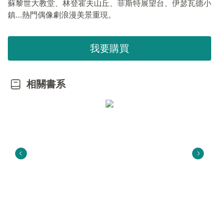
蘇黎世大教堂、林登霍夫山丘、菲斯特展望台、伊瑟瓦德小
鎮…熱門偶像劇浪漫美景重現。
我要購買
相關書系