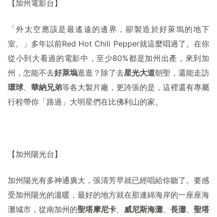
【加州電影台】
「外太空應該是最遙遠的邊界，卻製造於好萊塢的地下
室。」多年以前
Red Hot Chili Pepper
就這麼唱過了。在你
從小到大看過的電影中，至少
80%
都是加州出產，來到加
州，怎能不去
好萊塢
逛逛？除了去
星光大道
朝聖，還能走訪
環球
、
華納兄弟
等各大製片廠，更誇張的是，這裡還有專屬
行程帶你「路過」大明星們在比佛利山的家。
【加州陽光台】
加州陽光有多神通廣大，張清芳早就已經唱給你聽了。要感
受加州陽光的溫暖，最好的地方就在那連綿海岸的一座座海
灘城市，從南加州的
聖塔摩尼卡
、
威尼斯海灘
、
長灘
、
聖塔