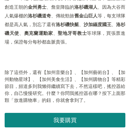
創造王朝的
金州勇士
、詹皇降臨的
洛杉磯湖人
、因為大谷而
人氣爆棚的
洛杉磯道奇
、傳統勁旅
舊金山巨人
等，每支球隊
都是高人氣，別忘了還有
洛杉磯快艇
、
沙加緬度國王
、
洛杉
磯天使
、
奧克蘭運動家
、
聖地牙哥教士
等球隊，買張票進
場，保證每分每秒都血脈賁張。
除了這些外，還有【加州音樂台】、【加州藝術台】、【加
州動物星球】、【加州美食生活】、【加州購物台】等精彩
節目，頻道多到我懶得繼續寫下去，不然這樣吧，搖控器給
你，自己慢慢研究。什麼？你問我搖控器在哪？按下上面那
顆「放進購物車」的鈕，你就會拿到了。
我要購買