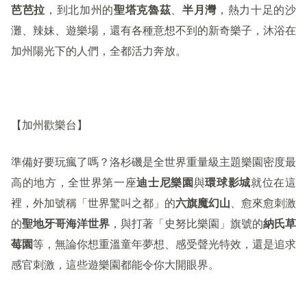
芭芭拉
，到北加州的
聖塔克魯茲
、
半月灣
，熱力十足的沙
灘、辣妹、遊樂場，還有各種意想不到的新奇樂子，沐浴在
加州陽光下的人們，全都活力奔放。
【加州歡樂台】
準備好要玩瘋了嗎？洛杉磯是全世界重量級主題樂園密度最
高的地方，全世界第一座
迪士尼樂園
與
環球影城
就位在這
裡，外加號稱「世界驚叫之都」的
六旗魔幻山
、愈來愈刺激
的
聖地牙哥海洋世界
，與打著「史努比樂園」旗號的
納氏草
莓園
等，無論你想重溫童年夢想、感受聲光特效，還是追求
感官刺激，這些遊樂園都能令你大開眼界。