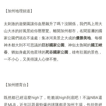
【加州地理頻道】
太刺激的遊樂園讓你血壓飆升了嗎？沒關係，我們馬上用大
山大水的好風景給你壓壓驚。離開加州都市，名聞遐邇的國
家公園們就在不遠處：集冰河美景之大成的
優勝美地
、每棵
神木都大到不可思議的
巨杉國家公園
、神似太魯閣的
國王峽
谷
、猶如身處其他星球的
死谷國家公園
，雄奇壯麗的景色，
一不小心，又美得讓人心律不整。
【加州體育台】
既然都已經這麼
high
了，乾脆就
high
到底吧！不論
NBA
還
是
MLB
，近年話題最勁爆的球隊都是加州主場，包括曾經