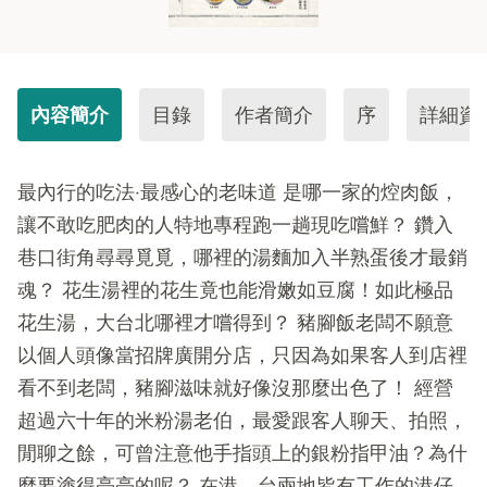
內容簡介
目錄
作者簡介
序
詳細資
最內行的吃法‧最感心的老味道 是哪一家的焢肉飯，
讓不敢吃肥肉的人特地專程跑一趟現吃嚐鮮？ 鑽入
巷口街角尋尋覓覓，哪裡的湯麵加入半熟蛋後才最銷
魂？ 花生湯裡的花生竟也能滑嫩如豆腐！如此極品
花生湯，大台北哪裡才嚐得到？ 豬腳飯老闆不願意
以個人頭像當招牌廣開分店，只因為如果客人到店裡
看不到老闆，豬腳滋味就好像沒那麼出色了！ 經營
超過六十年的米粉湯老伯，最愛跟客人聊天、拍照，
閒聊之餘，可曾注意他手指頭上的銀粉指甲油？為什
麼要塗得亮亮的呢？ 在港、台兩地皆有工作的港仔