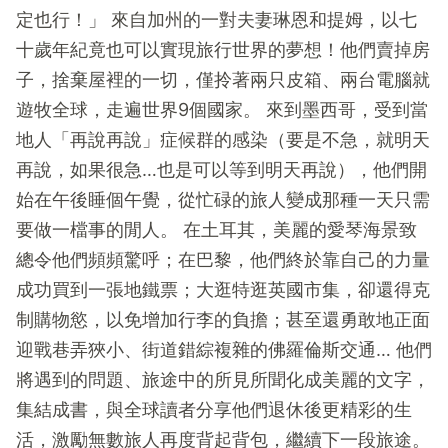
定也行！」 來自加州的一對夫妻琳恩和提姆，以七
十歲年紀竟也可以實現旅行世界的夢想！他們賣掉房
子，捨棄屋裡的一切，僅拎著兩只皮箱、兩台電腦就
遊牧全球，走遍世界9個國家。 來到墨西哥，受到當
地人「再說再說」症候群的感染（要是不急，就明天
再說，如果很急…也是可以等到明天再說），他們開
始在午後睡個午覺，從忙碌的旅人變成那種一天只需
要做一檔事的閒人。 在土耳其，美麗的愛琴海景致
總令他們頻頻驚呼；在巴黎，他們終於靠自己的力量
成功買到一張地鐵票；大逛特逛英國市集，卻還得克
制購物慾，以免增加行李的負擔；甚至還勇敢地正面
迎戰巷弄狹小、街道錯綜複雜的佛羅倫斯交通… 他們
將遇到的問題、旅途中的所見所聞化成美麗的文字，
集結成書，與全球讀者分享他們退休後更精彩的生
活，激勵無數旅人再度背起背包，繼續下一段旅途。