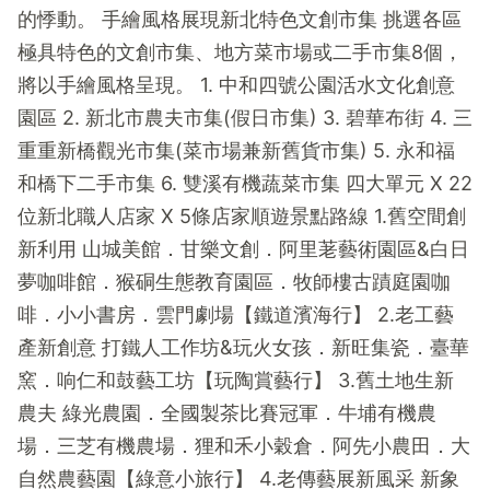
的悸動。 手繪風格展現新北特色文創市集 挑選各區
極具特色的文創市集、地方菜市場或二手市集8個，
將以手繪風格呈現。 1. 中和四號公園活水文化創意
園區 2. 新北市農夫市集(假日市集) 3. 碧華布街 4. 三
重重新橋觀光市集(菜市場兼新舊貨市集) 5. 永和福
和橋下二手市集 6. 雙溪有機蔬菜市集 四大單元 X 22
位新北職人店家 X 5條店家順遊景點路線 1.舊空間創
新利用 山城美館．甘樂文創．阿里荖藝術園區&白日
夢咖啡館．猴硐生態教育園區．牧師樓古蹟庭園咖
啡．小小書房．雲門劇場【鐵道濱海行】 2.老工藝
產新創意 打鐵人工作坊&玩火女孩．新旺集瓷．臺華
窯．响仁和鼓藝工坊【玩陶賞藝行】 3.舊土地生新
農夫 綠光農園．全國製茶比賽冠軍．牛埔有機農
場．三芝有機農場．狸和禾小穀倉．阿先小農田．大
自然農藝園【綠意小旅行】 4.老傳藝展新風采 新象