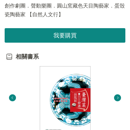
創作劇團．聲動樂團．圓山窯藏色天目陶藝家．蛋殼
瓷陶藝家 【自然人文行】
我要購買
相關書系