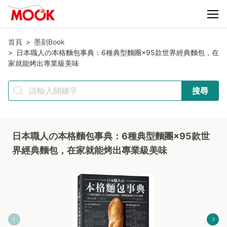
首頁
墨刻Book
日本職人の本格麵包事典：6種典型麵團×95款世界經典麵包，在
家就能烤出專業級美味
搜尋
日本職人の本格麵包事典：6種典型麵團×95款世
界經典麵包，在家就能烤出專業級美味