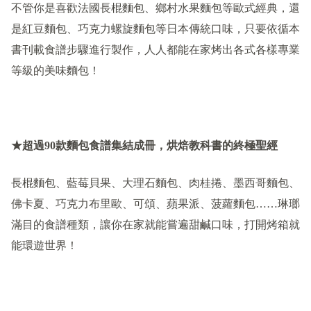
不管你是喜歡法國長棍麵包、鄉村水果麵包等歐式經典，還
是紅豆麵包、巧克力螺旋麵包等日本傳統口味，只要依循本
書刊載食譜步驟進行製作，人人都能在家烤出各式各樣專業
等級的美味麵包！
★
超過
90
款麵包食譜集結成冊，烘焙教科書的終極聖經
長棍麵包、藍莓貝果、大理石麵包、肉桂捲、墨西哥麵包、
佛卡夏、巧克力布里歐、可頌、蘋果派、菠蘿麵包……琳瑯
滿目的食譜種類，讓你在家就能嘗遍甜鹹口味，打開烤箱就
能環遊世界！