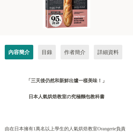
內容簡介
目錄
作者簡介
詳細資料
「三天後仍然和新鮮出爐一樣美味！」
日本人氣烘焙教室
の
究極麵包教科書
由在日本擁有1萬名以上學生的人氣烘焙教室Orangerie負責