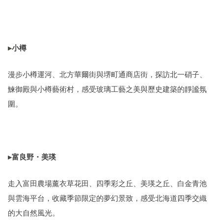
▸
小樽
漫步小樽運河、北方華爾街與堺町通商店街，探訪北一硝子、
鰊御殿與小樽藝術村，感受玻璃工藝之美與歷史建築的靜謐氛
圍。
▸
富良野・美瑛
走入富田農場薰衣草花田、四季彩之丘、美瑛之丘、白金青池
與雲海平台，收藏季節限定的夢幻景致，感受北海道四季交織
的大自然風光。