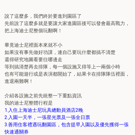
說了這麼多，我們終於要進到園區了
先前說了這麼多就是要讓大家進園區後可以發會最高戰力，
把上海迪士尼整個玩翻啊！
畢竟迪士尼裡面本來就不小
如果沒有事先做好功課，連自己要玩什麼都搞不清楚
還得研究地圖看要往哪邊走
等到搞清楚再去排隊，每一個設施又得等上一兩個小時
也有可能遊行或是表演都開始了，結果卡在排隊隊伍裡面，
進退兩難啊！
介紹各設施之前先統整一下重點資訊
我的迪士尼整體行程是
1.入住上海迪士尼玩具總動員酒店2晚
2.入園一天半，一張星光票及一張全日票
3.善用住客禮遇玩翻園區，包含提早入園以及優先獲得一張
快速通關券