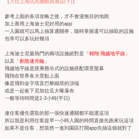
【入住上海玩具總動員酒店(下)】
參考上面的各項攻略之後，才不會漫無目的地跑
加上善用上海迪士尼好用的app
一入園就可以馬上抽算通關券，隨時掌握還可以抽取的設施
包準可以多玩好幾項
上海迪士尼最熱門的兩項設施絕對是
「翱翔 飛越地平線」
以及
「創急速光輪」
飛越地平線是搭乘懸吊式的設施搭配環景螢幕
飛翔在世界各大景點上面
像是飛到金字塔及巴黎鐵塔的頂端
或是一起衝下尼加拉瓜大曝瀑布
一般等待時間是2-3小時(平日)
連住客優先選取的那一張快速通關都不能選這項
所以我是利用住客提早一小時入園的時間直接先跑來玩這項
如果不是住客，想當然一進到園區打開app先抽這個就對了