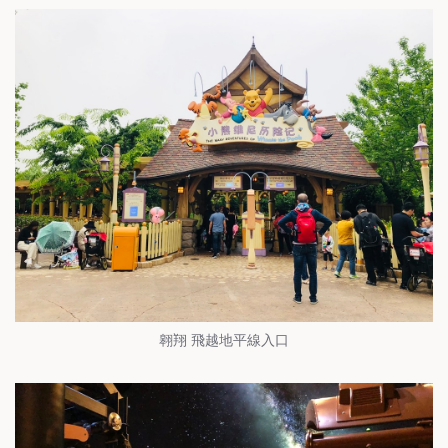
翱翔 飛越地平線入口