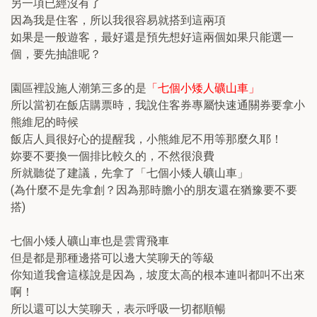
另一項已經沒有了
因為我是住客，所以我很容易就搭到這兩項
如果是一般遊客，最好還是預先想好這兩個如果只能選一
個，要先抽誰呢？
園區裡設施人潮第三多的是
「七個小矮人礦山車」
所以當初在飯店購票時，我說住客券專屬快速通關券要拿小
熊維尼的時候
飯店人員很好心的提醒我，小熊維尼不用等那麼久耶！
妳要不要換一個排比較久的，不然很浪費
所就聽從了建議，先拿了「七個小矮人礦山車」
(為什麼不是先拿創？因為那時膽小的朋友還在猶豫要不要
搭)
七個小矮人礦山車也是雲霄飛車
但是都是那種邊搭可以邊大笑聊天的等級
你知道我會這樣說是因為，坡度太高的根本連叫都叫不出來
啊！
所以還可以大笑聊天，表示呼吸一切都順暢