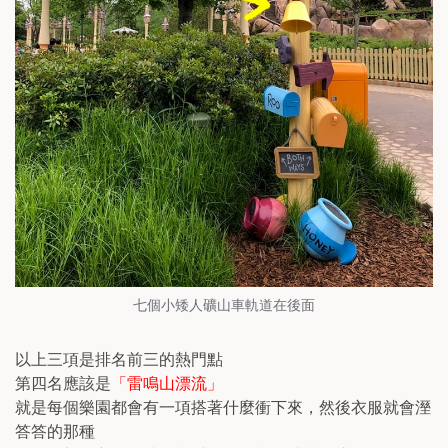
七個小矮人礦山車軌道在後面
以上三項是排名前三的熱門點
第四名應該是
「雷鳴山漂流」
就是每個樂園都會有一項搭著什麼衝下來，然後衣服就會溼
答答的那種