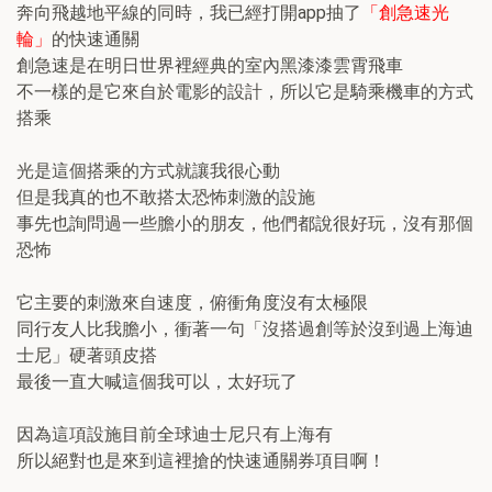
奔向飛越地平線的同時，我已經打開app抽了
「創急速光
輪」
的快速通關
創急速是在明日世界裡經典的室內黑漆漆雲霄飛車
不一樣的是它來自於電影的設計，所以它是騎乘機車的方式
搭乘
光是這個搭乘的方式就讓我很心動
但是我真的也不敢搭太恐怖刺激的設施
事先也詢問過一些膽小的朋友，他們都說很好玩，沒有那個
恐怖
它主要的刺激來自速度，俯衝角度沒有太極限
同行友人比我膽小，衝著一句「沒搭過創等於沒到過上海迪
士尼」硬著頭皮搭
最後一直大喊這個我可以，太好玩了
因為這項設施目前全球迪士尼只有上海有
所以絕對也是來到這裡搶的快速通關券項目啊！