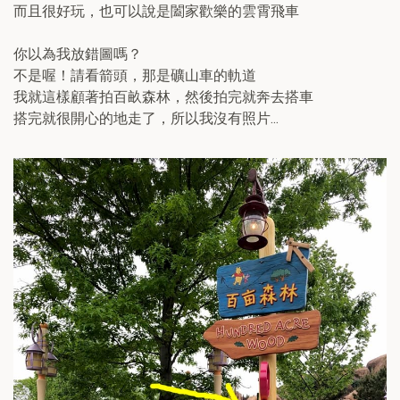
而且很好玩，也可以說是闔家歡樂的雲霄飛車
你以為我放錯圖嗎？
不是喔！請看箭頭，那是礦山車的軌道
我就這樣顧著拍百畝森林，然後拍完就奔去搭車
搭完就很開心的地走了，所以我沒有照片...