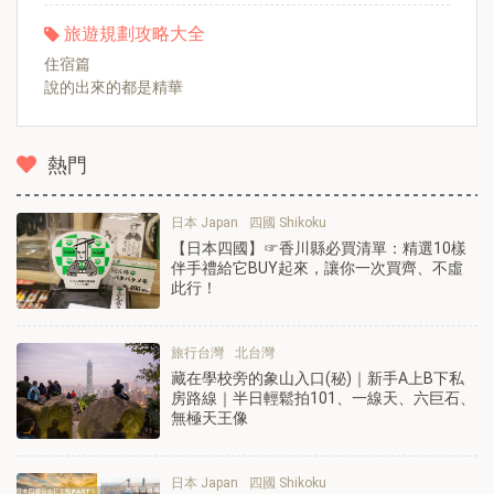
旅遊規劃攻略大全
住宿篇
說的出來的都是精華
熱門
日本 Japan
四國 Shikoku
【日本四國】☞香川縣必買清單：精選10樣
伴手禮給它BUY起來，讓你一次買齊、不虛
此行！
旅行台灣
北台灣
藏在學校旁的象山入口(秘)｜新手A上B下私
房路線｜半日輕鬆拍101、一線天、六巨石、
無極天王像
日本 Japan
四國 Shikoku