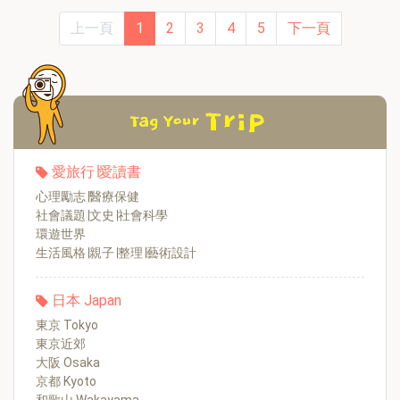
上一頁
1
2
3
4
5
下一頁
愛旅行∣愛讀書
心理勵志∣醫療保健
社會議題∣文史∣社會科學
環遊世界
生活風格∣親子∣整理∣藝術設計
日本 Japan
東京 Tokyo
東京近郊
大阪 Osaka
京都 Kyoto