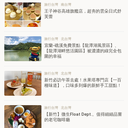
旅行台灣
南台灣
王子神谷高雄旗艦店，超夯的雲朵日式舒
芙蕾
旅行台灣
北台灣
宜蘭-礁溪免費景點【龍潭湖風景區】、
【龍潭湖畔悠活園區】被濃濃的綠完全包
圍的幸福
旅行台灣
北台灣
新竹必訪午茶去處！水果塔專門店【一百
種味道】，口味多到爆的新鮮手工甜點！
旅行台灣
北台灣
【新竹】微生Float Dept.。值得細細品嘗
的老宅咖啡廳