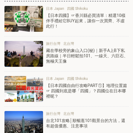
日本 Japan
四國 Shikoku
【日本四國】☞香川縣必買清單：精選10樣
伴手禮給它BUY起來，讓你一次買齊、不虛
此行！
旅行台灣
北台灣
藏在學校旁的象山入口(秘)｜新手A上B下私
房路線｜半日輕鬆拍101、一線天、六巨石、
無極天王像
日本 Japan
四國 Shikoku
【日本四國自由行攻略PART①】地理位置篇
☞ 四國到底是哪「四國」？四國位在日本哪
裡呢？
旅行台灣
北台灣
台北101攻略│順暢逛101觀景台的方法，還
有超值優惠、注意事項