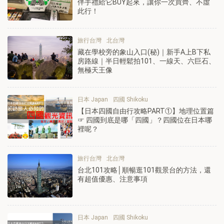
伴手禮給它BUY起來，讓你一次買齊、不虛
此行！
旅行台灣
北台灣
藏在學校旁的象山入口(秘)｜新手A上B下私
房路線｜半日輕鬆拍101、一線天、六巨石、
無極天王像
日本 Japan
四國 Shikoku
【日本四國自由行攻略PART①】地理位置篇
☞ 四國到底是哪「四國」？四國位在日本哪
裡呢？
旅行台灣
北台灣
台北101攻略│順暢逛101觀景台的方法，還
有超值優惠、注意事項
日本 Japan
四國 Shikoku