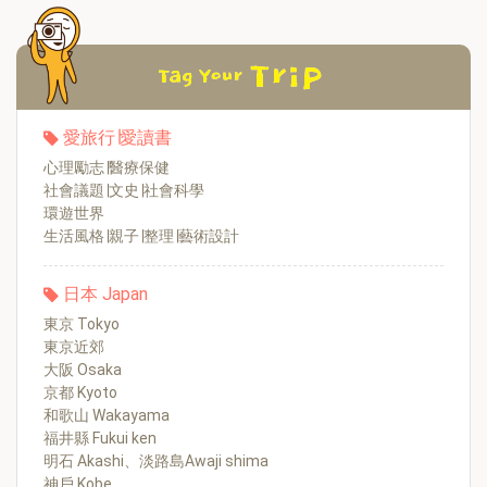
愛旅行∣愛讀書
心理勵志∣醫療保健
社會議題∣文史∣社會科學
環遊世界
生活風格∣親子∣整理∣藝術設計
日本 Japan
東京 Tokyo
東京近郊
大阪 Osaka
京都 Kyoto
和歌山 Wakayama
福井縣 Fukui ken
明石 Akashi、淡路島Awaji shima
神戶 Kobe