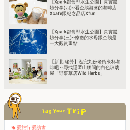
【Xpark都會型水生公園】真實體
驗分享(四)~看企鵝游泳的咖啡店
Xcafe跟紀念品店Xfun
【Xpark都會型水生公園】真實體
驗分享(三)~療癒的水母跟企鵝是
一大觀賞重點
【新北‧瑞芳】逛完九份老街來杯咖
啡吧～尋找隱匿山腰間的白色玻璃
屋「野事草店Wild Herbs」
愛旅行∣愛讀書