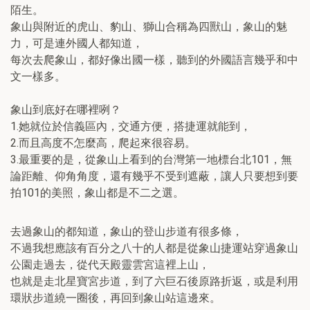
陌生。
象山與附近的虎山、豹山、獅山合稱為四獸山，象山的魅
力，可是連外國人都知道，
每次去爬象山，都好像出國一樣，聽到的外國語言幾乎和中
文一樣多。
象山到底好在哪裡咧？
1.她就位於信義區內，交通方便，搭捷運就能到，
2.而且高度不怎麼高，爬起來很容易。
3.最重要的是，從象山上看到的台灣第一地標台北101，無
論距離、仰角角度，還有幾乎不受到遮蔽，讓人只要想到要
拍101的美照，象山都是不二之選。
去過象山的都知道，象山的登山步道有很多條，
不過我想應該有百分之八十的人都是從象山捷運站穿過象山
公園走過去，從代天殿靈雲宮這裡上山，
也就是走北星寶宮步道，到了六巨石後原路折返，或是利用
環狀步道繞一圈後，再回到象山站這邊來。