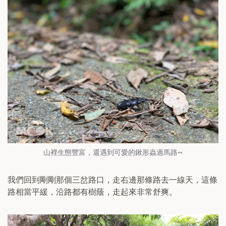
山裡生態豐富，還遇到可愛的鍬形蟲過馬路~
我們回到剛剛那個三岔路口，走右邊那條路去一線天，這條
路相當平緩，沿路都有樹蔭，走起來非常舒爽。