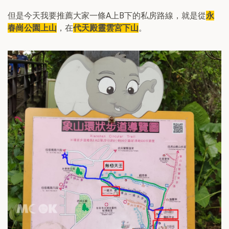
但是今天我要推薦大家一條A上B下的私房路線，就是從
永
春崗公園上山
，在
代天殿靈雲宮下山
。