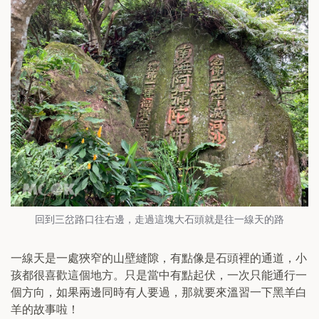
回到三岔路口往右邊，走過這塊大石頭就是往一線天的路
一線天是一處狹窄的山壁縫隙，有點像是石頭裡的通道，小
孩都很喜歡這個地方。只是當中有點起伏，一次只能通行一
個方向，如果兩邊同時有人要過，那就要來溫習一下黑羊白
羊的故事啦！