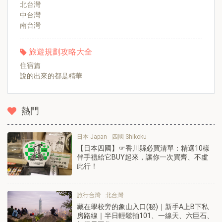
北台灣
中台灣
南台灣
旅遊規劃攻略大全
住宿篇
說的出來的都是精華
熱門
日本 Japan
四國 Shikoku
【日本四國】☞香川縣必買清單：精選10樣
伴手禮給它BUY起來，讓你一次買齊、不虛
此行！
旅行台灣
北台灣
藏在學校旁的象山入口(秘)｜新手A上B下私
房路線｜半日輕鬆拍101、一線天、六巨石、