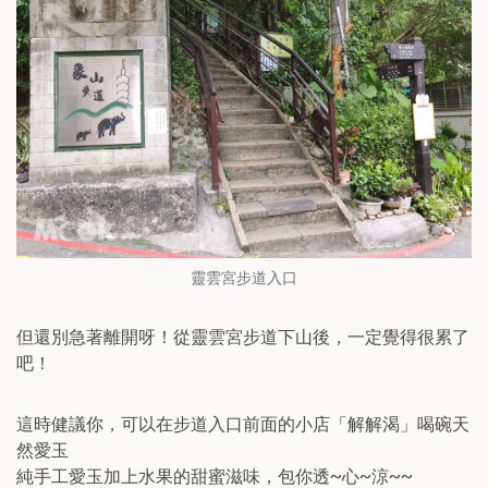
靈雲宮步道入口
但還別急著離開呀！從靈雲宮步道下山後，一定覺得很累了
吧！
這時健議你，可以在步道入口前面的小店「解解渴」喝碗天
然愛玉
純手工愛玉加上水果的甜蜜滋味，包你透~心~涼~~