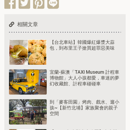
相關文章
【台北車站】韓國爆紅爆漿大蒜
包，到布里王子搶買超罪惡美味
宜蘭-蘇澳「TAXI Museum 計程車
博物館」大人小孩都愛，車迷的夢
幻收藏館、計程車碰碰車
到「麥客田園」烤肉、戲水、遛小
孩~【新竹北埔】家族聚會的親子
空間