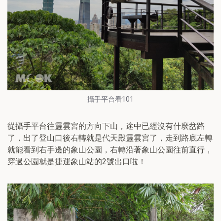
攝手平台看101
從攝手平台往靈雲宮的方向下山，途中已經沒有什麼岔路
了，出了登山口後右轉就是代天殿靈雲宮了，走到路底左轉
就能看到右手邊的象山公園，右轉沿著象山公園往前直行，
穿過公園就是捷運象山站的2號出口啦！