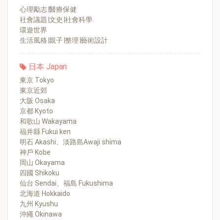
心理勵志∣醫療保健
社會議題∣文史∣社會科學
環遊世界
生活風格∣親子∣整理∣藝術設計
日本 Japan
東京 Tokyo
東京近郊
大阪 Osaka
京都 Kyoto
和歌山 Wakayama
福井縣 Fukui ken
明石 Akashi、淡路島Awaji shima
神戶 Kobe
岡山 Okayama
四國 Shikoku
仙台 Sendai、福島 Fukushima
北海道 Hokkaido
九州 Kyushu
沖繩 Okinawa