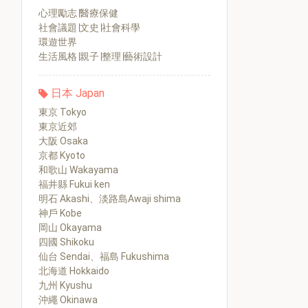
心理勵志∣醫療保健
社會議題∣文史∣社會科學
環遊世界
生活風格∣親子∣整理∣藝術設計
日本 Japan
東京 Tokyo
東京近郊
大阪 Osaka
京都 Kyoto
和歌山 Wakayama
福井縣 Fukui ken
明石 Akashi、淡路島Awaji shima
神戶 Kobe
岡山 Okayama
四國 Shikoku
仙台 Sendai、福島 Fukushima
北海道 Hokkaido
九州 Kyushu
沖繩 Okinawa