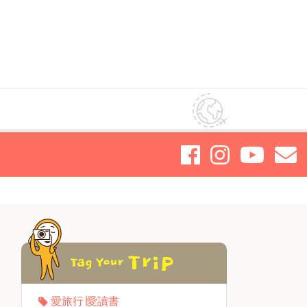
愛旅行∣愛讀書