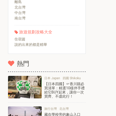
離島
北台灣
中台灣
南台灣
旅遊規劃攻略大全
住宿篇
說的出來的都是精華
熱門
日本 Japan
四國 Shikoku
【日本四國】☞香川縣必
買清單：精選10樣伴手禮
給它BUY起來，讓你一次
買齊、不虛此行！
旅行台灣
北台灣
藏在學校旁的象山入口