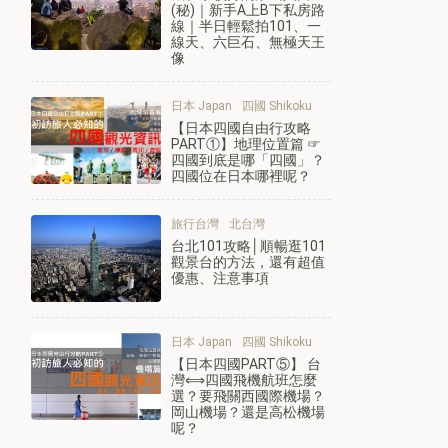
(秘)｜新手A上B下私房路
線｜半日輕鬆拍101、一
線天、六巨石、無極天王
像
日本 Japan
四國 Shikoku
【日本四國自由行攻略
PART①】地理位置篇 ☞
四國到底是哪「四國」？
四國位在日本哪裡呢？
旅行台灣
北台灣
台北101攻略│順暢逛101
觀景台的方法，還有超值
優惠、注意事項
日本 Japan
四國 Shikoku
【日本四國PART⑤】 台
灣⟺四國飛機航班怎麼
選？要飛關西國際機場？
岡山機場？還是高松機場
呢？