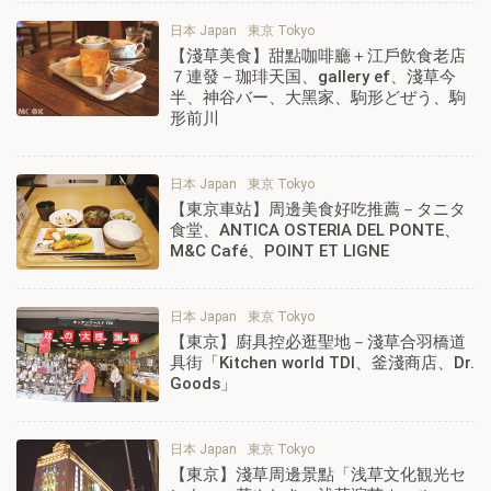
日本 Japan
東京 Tokyo
【淺草美食】甜點咖啡廳＋江戶飲食老店
７連發－珈琲天国、gallery ef、淺草今
半、神谷バー、大黑家、駒形どぜう、駒
形前川
日本 Japan
東京 Tokyo
【東京車站】周邊美食好吃推薦－タニタ
食堂、ANTICA OSTERIA DEL PONTE、
M&C Café、POINT ET LIGNE
日本 Japan
東京 Tokyo
【東京】廚具控必逛聖地－淺草合羽橋道
具街「Kitchen world TDI、釜淺商店、Dr.
Goods」
日本 Japan
東京 Tokyo
【東京】淺草周邊景點「浅草文化観光セ