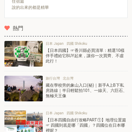
住宿篇
說的出來的都是精華
熱門
日本 Japan
四國 Shikoku
【日本四國】☞香川縣必買清單：精選10樣
伴手禮給它BUY起來，讓你一次買齊、不虛
此行！
旅行台灣
北台灣
藏在學校旁的象山入口(秘)｜新手A上B下私
房路線｜半日輕鬆拍101、一線天、六巨石、
無極天王像
日本 Japan
四國 Shikoku
【日本四國自由行攻略PART①】地理位置篇
☞ 四國到底是哪「四國」？四國位在日本哪
裡呢？