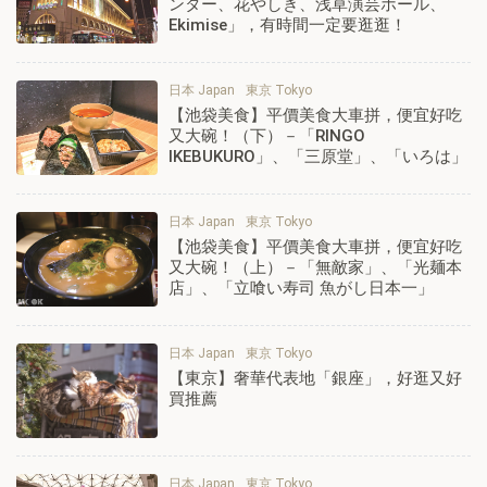
ンター、花やしき、浅草演芸ホール、
Ekimise」，有時間一定要逛逛！
日本 Japan
東京 Tokyo
【池袋美食】平價美食大車拼，便宜好吃
又大碗！（下）－「RINGO
IKEBUKURO」、「三原堂」、「いろは」
日本 Japan
東京 Tokyo
【池袋美食】平價美食大車拼，便宜好吃
又大碗！（上）－「無敵家」、「光麺本
店」、「立喰い寿司 魚がし日本一」
日本 Japan
東京 Tokyo
【東京】奢華代表地「銀座」，好逛又好
買推薦
日本 Japan
東京 Tokyo