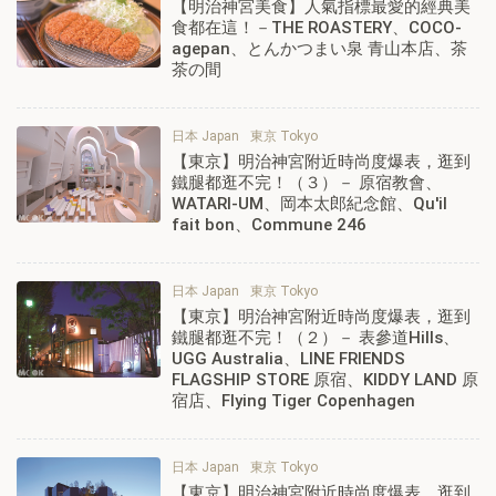
【明治神宮美食】人氣指標最愛的經典美
食都在這！－THE ROASTERY、COCO-
agepan、とんかつまい泉 青山本店、茶
茶の間
日本 Japan
東京 Tokyo
【東京】明治神宮附近時尚度爆表，逛到
鐵腿都逛不完！（３）－ 原宿教會、
WATARI-UM、岡本太郎紀念館、Qu'il
fait bon、Commune 246
日本 Japan
東京 Tokyo
【東京】明治神宮附近時尚度爆表，逛到
鐵腿都逛不完！（２）－ 表參道Hills、
UGG Australia、LINE FRIENDS
FLAGSHIP STORE 原宿、KIDDY LAND 原
宿店、Flying Tiger Copenhagen
日本 Japan
東京 Tokyo
【東京】明治神宮附近時尚度爆表，逛到