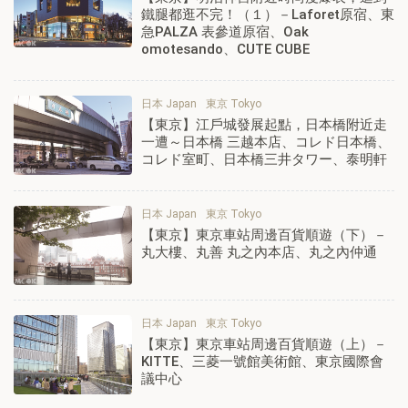
鐵腿都逛不完！（１）－Laforet原宿、東
急PALZA 表參道原宿、Oak
omotesando、CUTE CUBE
日本 Japan
東京 Tokyo
【東京】江戶城發展起點，日本橋附近走
一遭～日本橋 三越本店、コレド日本橋、
コレド室町、日本橋三井タワー、泰明軒
日本 Japan
東京 Tokyo
【東京】東京車站周邊百貨順遊（下）－
丸大樓、丸善 丸之內本店、丸之內仲通
日本 Japan
東京 Tokyo
【東京】東京車站周邊百貨順遊（上）－
KITTE、三菱一號館美術館、東京國際會
議中心