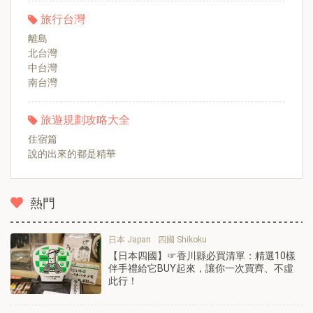
旅行台灣
離島
北台灣
中台灣
南台灣
旅遊規劃攻略大全
住宿篇
說的出來的都是精華
熱門
日本 Japan
四國 Shikoku
【日本四國】☞香川縣必買清單：精選10樣
伴手禮給它BUY起來，讓你一次買齊、不虛
此行！