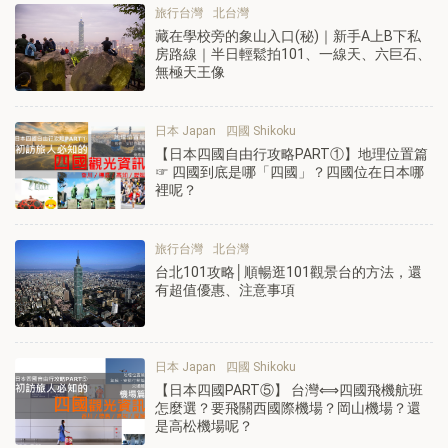
旅行台灣
北台灣
藏在學校旁的象山入口(秘)｜新手A上B下私
房路線｜半日輕鬆拍101、一線天、六巨石、
無極天王像
日本 Japan
四國 Shikoku
【日本四國自由行攻略PART①】地理位置篇
☞ 四國到底是哪「四國」？四國位在日本哪
裡呢？
旅行台灣
北台灣
台北101攻略│順暢逛101觀景台的方法，還
有超值優惠、注意事項
日本 Japan
四國 Shikoku
【日本四國PART⑤】 台灣⟺四國飛機航班
怎麼選？要飛關西國際機場？岡山機場？還
是高松機場呢？