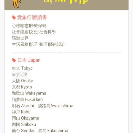
愛旅行∣愛讀書
心理勵志∣醫療保健
社會議題∣文史∣社會科學
環遊世界
生活風格∣親子∣整理∣藝術設計
日本 Japan
東京 Tokyo
東京近郊
大阪 Osaka
京都 Kyoto
和歌山 Wakayama
福井縣 Fukui ken
明石 Akashi、淡路島Awaji shima
神戶 Kobe
岡山 Okayama
四國 Shikoku
仙台 Sendai、福島 Fukushima