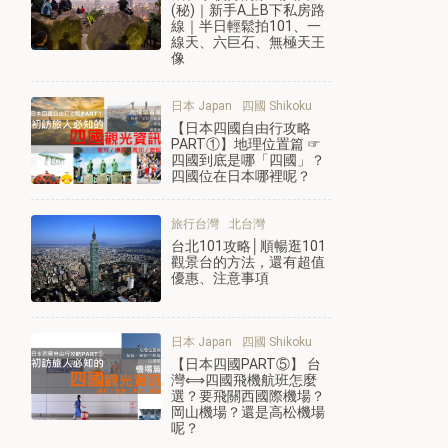
(秘)｜新手A上B下私房路
線｜半日輕鬆拍101、一
線天、六巨石、無極天王
像
日本 Japan
四國 Shikoku
【日本四國自由行攻略
PART①】地理位置篇 ☞
四國到底是哪「四國」？
四國位在日本哪裡呢？
旅行台灣
北台灣
台北101攻略│順暢逛101
觀景台的方法，還有超值
優惠、注意事項
日本 Japan
四國 Shikoku
【日本四國PART⑤】 台
灣⟺四國飛機航班怎麼
選？要飛關西國際機場？
岡山機場？還是高松機場
呢？