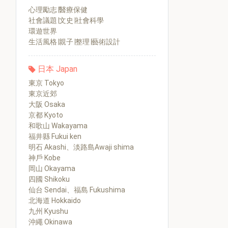
心理勵志∣醫療保健
社會議題∣文史∣社會科學
環遊世界
生活風格∣親子∣整理∣藝術設計
日本 Japan
東京 Tokyo
東京近郊
大阪 Osaka
京都 Kyoto
和歌山 Wakayama
福井縣 Fukui ken
明石 Akashi、淡路島Awaji shima
神戶 Kobe
岡山 Okayama
四國 Shikoku
仙台 Sendai、福島 Fukushima
北海道 Hokkaido
九州 Kyushu
沖繩 Okinawa