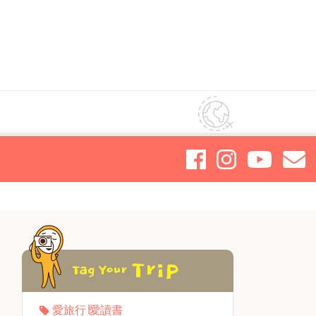
愛旅行∣愛讀書