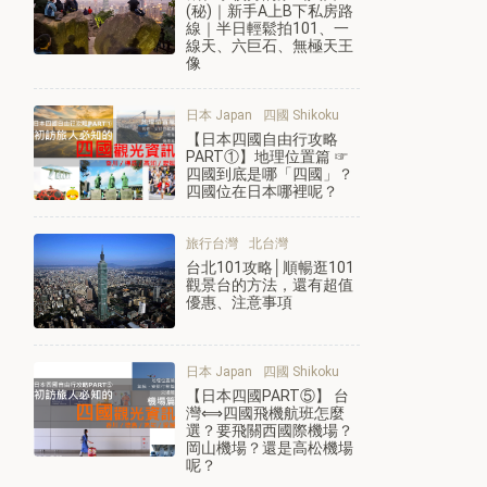
(秘)｜新手A上B下私房路
線｜半日輕鬆拍101、一
線天、六巨石、無極天王
像
日本 Japan
四國 Shikoku
【日本四國自由行攻略
PART①】地理位置篇 ☞
四國到底是哪「四國」？
四國位在日本哪裡呢？
旅行台灣
北台灣
台北101攻略│順暢逛101
觀景台的方法，還有超值
優惠、注意事項
日本 Japan
四國 Shikoku
【日本四國PART⑤】 台
灣⟺四國飛機航班怎麼
選？要飛關西國際機場？
岡山機場？還是高松機場
呢？