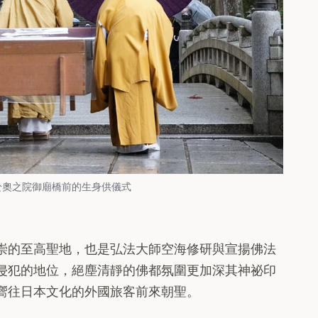
，於奧之院御廟橋前的生身供儀式
崇的至高聖地，也是弘法大師空海修研與宣揚佛法
侵犯的地位，絕塵清靜的佛都氛圍更加深其神祕印
嚮往日本文化的外國旅客前來朝聖。