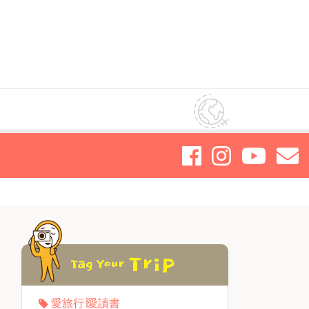
愛旅行∣愛讀書