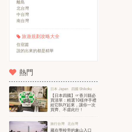
離島
北台灣
中台灣
南台灣
旅遊規劃攻略大全
住宿篇
說的出來的都是精華
熱門
日本 Japan
四國 Shikoku
【日本四國】☞香川縣必
買清單：精選10樣伴手禮
給它BUY起來，讓你一次
買齊、不虛此行！
旅行台灣
北台灣
藏在學校旁的象山入口