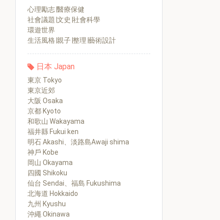
心理勵志∣醫療保健
社會議題∣文史∣社會科學
環遊世界
生活風格∣親子∣整理∣藝術設計
日本 Japan
東京 Tokyo
東京近郊
大阪 Osaka
京都 Kyoto
和歌山 Wakayama
福井縣 Fukui ken
明石 Akashi、淡路島Awaji shima
神戶 Kobe
岡山 Okayama
四國 Shikoku
仙台 Sendai、福島 Fukushima
北海道 Hokkaido
九州 Kyushu
沖繩 Okinawa