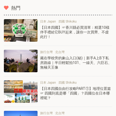
熱門
日本 Japan
四國 Shikoku
【日本四國】☞香川縣必買清單：精選10樣
伴手禮給它BUY起來，讓你一次買齊、不虛
此行！
旅行台灣
北台灣
藏在學校旁的象山入口(秘)｜新手A上B下私
房路線｜半日輕鬆拍101、一線天、六巨石、
無極天王像
日本 Japan
四國 Shikoku
【日本四國自由行攻略PART①】地理位置篇
☞ 四國到底是哪「四國」？四國位在日本哪
裡呢？
旅行台灣
北台灣