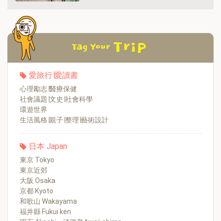
愛旅行∣愛讀書
心理勵志∣醫療保健
社會議題∣文史∣社會科學
環遊世界
生活風格∣親子∣整理∣藝術設計
日本 Japan
東京 Tokyo
東京近郊
大阪 Osaka
京都 Kyoto
和歌山 Wakayama
福井縣 Fukui ken