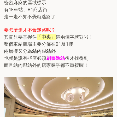
密密麻麻的區域標示
有1F車站、B1商店街
走一走不知不覺就迷路了…
要怎麼走才不會迷路呢？
其實只要掌握住
「中央」
這兩個字就對啦！
整個車站商場主要分佈在B1及1樓
兩層樓又分為
站內
跟
站外
也就是說有些店必須
刷票進站
後才找得到
而且站內跟站外的店家幾乎都不重複喔！