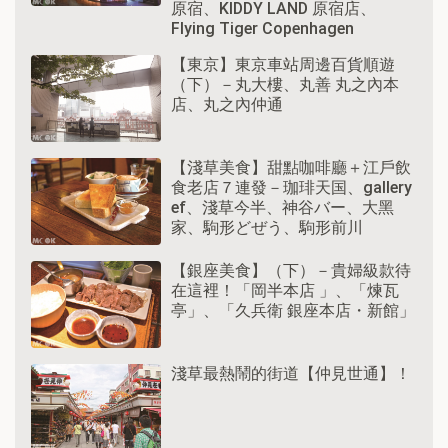
原宿、KIDDY LAND 原宿店、
Flying Tiger Copenhagen
【東京】東京車站周邊百貨順遊
（下）－丸大樓、丸善 丸之內本
店、丸之內仲通
【淺草美食】甜點咖啡廳＋江戶飲
食老店７連發－珈琲天国、gallery
ef、淺草今半、神谷バー、大黑
家、駒形どぜう、駒形前川
【銀座美食】（下）－貴婦級款待
在這裡！「岡半本店 」、「煉瓦
亭」、「久兵衛 銀座本店・新館」
淺草最熱鬧的街道【仲見世通】！