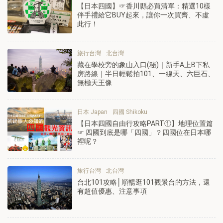
【日本四國】☞香川縣必買清單：精選10樣
伴手禮給它BUY起來，讓你一次買齊、不虛
此行！
旅行台灣
北台灣
藏在學校旁的象山入口(秘)｜新手A上B下私
房路線｜半日輕鬆拍101、一線天、六巨石、
無極天王像
日本 Japan
四國 Shikoku
【日本四國自由行攻略PART①】地理位置篇
☞ 四國到底是哪「四國」？四國位在日本哪
裡呢？
旅行台灣
北台灣
台北101攻略│順暢逛101觀景台的方法，還
有超值優惠、注意事項