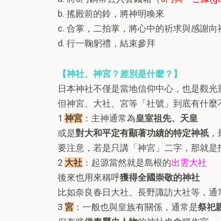
b. 搖殿前的鈴，將神明喚來
c. 合掌，二拍掌，將心中的祈求與感謝向
d. 行一鞠躬禮，結束參拜
【神社、神宮？差別是什麼？】
日本神社不僅是當地信仰中心，也是觀光
但神宮、大社、宮等「社號」到底有什麼
1
神宮
：主神通常為
皇室祖先、天皇
或是
對大和平定有顯著功績的特定神祇
，
要注意，若是只講「神宮」二字，那就是
2
大社
：起源當然就是島根的
出雲大社
後來也用來稱呼
獲得全國崇敬的神社
比如奈良春日大社、長野諏訪大社等，通
3
宮
：一般也與皇族有關係，通常是
祭祀