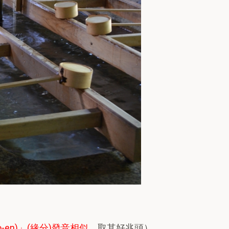
-en)」(緣分)發音相似
，取其好兆頭）