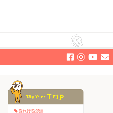
愛旅行∣愛讀書