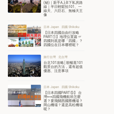
(秘)｜新手A上B下私房路
線｜半日輕鬆拍101、一
線天、六巨石、無極天王
像
日本 Japan
四國 Shikoku
【日本四國自由行攻略
PART①】地理位置篇 ☞
四國到底是哪「四國」？
四國位在日本哪裡呢？
旅行台灣
北台灣
台北101攻略│順暢逛101
觀景台的方法，還有超值
優惠、注意事項
日本 Japan
四國 Shikoku
【日本四國PART⑤】 台
灣⟺四國飛機航班怎麼
選？要飛關西國際機場？
岡山機場？還是高松機場
呢？