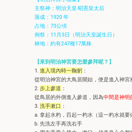
主祭神：明治天皇‧昭憲皇太后
落成：1920 年
占地：73公頃
例祭：11月3日（明治天皇誕生日）
林地：約有247種17萬株
【來到明治神宮要怎麼參拜呢？】
1.
進入境內時一鞠躬
：
從明治神宮的大鳥居開始，便是進入神宮
2.
步上參道
：
從鳥居的外側進入參道，因為
中間是神明
3.
洗手漱口
：
a. 拿起水杓，舀起一杓水（這一杓水就
b. 先洗左手再洗右手