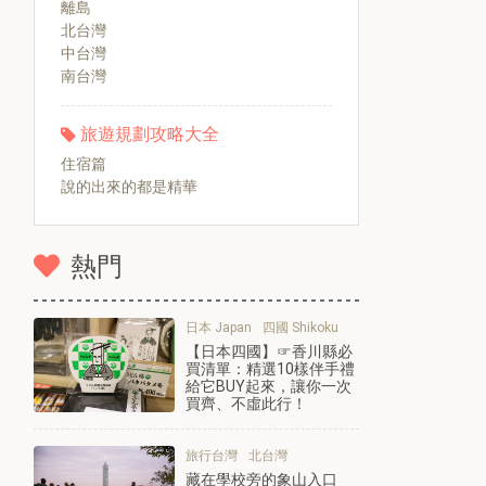
離島
北台灣
中台灣
南台灣
旅遊規劃攻略大全
住宿篇
說的出來的都是精華
熱門
日本 Japan
四國 Shikoku
【日本四國】☞香川縣必
買清單：精選10樣伴手禮
給它BUY起來，讓你一次
買齊、不虛此行！
旅行台灣
北台灣
藏在學校旁的象山入口