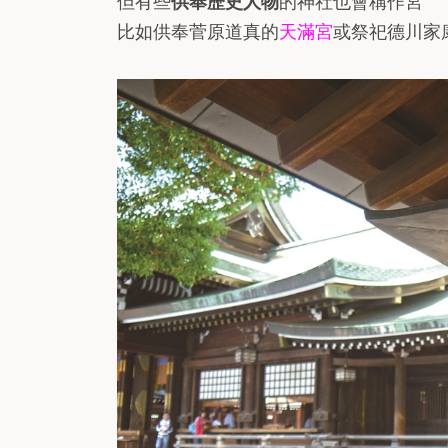
但有些
供奉歷史人物
的神社也會稱作宮
比如供奉菅原道真的
天滿宮
或祭祀德川家