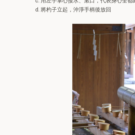
c. 用左手掌心接水、漱口，代表身心全
d. 將杓子立起，沖淨手柄後放回