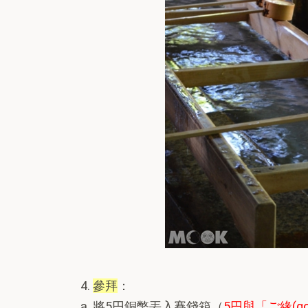
4.
參拜
：
a. 將5円銅幣丟入賽錢箱（
5円與「ご緣(go