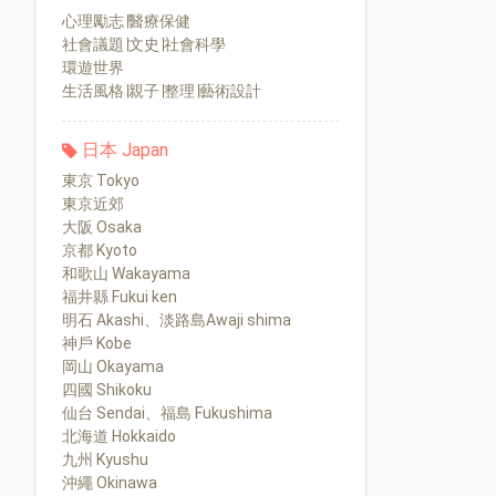
心理勵志∣醫療保健
社會議題∣文史∣社會科學
環遊世界
生活風格∣親子∣整理∣藝術設計
日本 Japan
東京 Tokyo
東京近郊
大阪 Osaka
京都 Kyoto
和歌山 Wakayama
福井縣 Fukui ken
明石 Akashi、淡路島Awaji shima
神戶 Kobe
岡山 Okayama
四國 Shikoku
仙台 Sendai、福島 Fukushima
北海道 Hokkaido
九州 Kyushu
沖繩 Okinawa