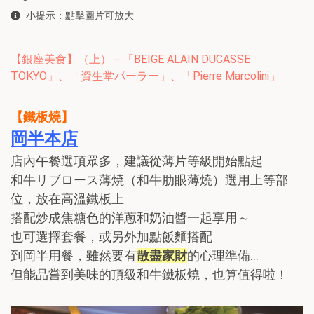
小提示：點擊圖片可放大
【銀座美食】（上）－「BEIGE ALAIN DUCASSE
TOKYO」、「資生堂パーラー」、「Pierre Marcolini」
【鐵板燒】
岡半本店
店內午餐選項眾多，建議從薄片等級開始點起
和牛リブロース薄焼（和牛肋眼薄燒）選用上等部
位，放在高溫鐵板上
搭配炒成焦糖色的洋蔥和奶油醬一起享用～
也可選擇套餐，或另外加點飯麵搭配
到岡半用餐，雖然要有
散盡家財
的心理準備…
但能品嘗到美味的頂級和牛鐵板燒，也算值得啦！