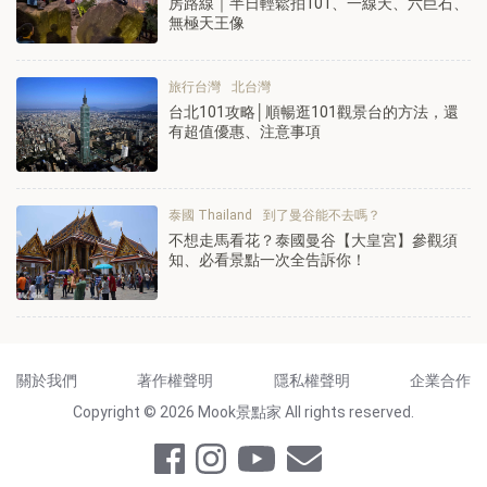
房路線｜半日輕鬆拍101、一線天、六巨石、
無極天王像
旅行台灣
北台灣
台北101攻略│順暢逛101觀景台的方法，還
有超值優惠、注意事項
泰國 Thailand
到了曼谷能不去嗎？
不想走馬看花？泰國曼谷【大皇宮】參觀須
知、必看景點一次全告訴你！
關於我們
著作權聲明
隱私權聲明
企業合作
Copyright © 2026 Mook景點家 All rights reserved.