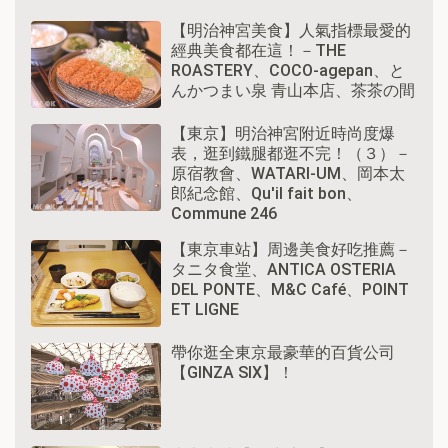
【明治神宮美食】人氣指標最愛的
經典美食都在這！－THE
ROASTERY、COCO-agepan、と
んかつまい泉 青山本店、茶茶の間
【東京】明治神宮附近時尚度爆
表，逛到鐵腿都逛不完！（３）－
原宿教會、WATARI-UM、岡本太
郎紀念館、Qu'il fait bon、
Commune 246
【東京車站】周邊美食好吃推薦－
タニタ食堂、ANTICA OSTERIA
DEL PONTE、M&C Café、POINT
ET LIGNE
帶你逛全東京最豪華的百貨公司
【GINZA SIX】！