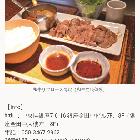
和牛リブロース薄焼（和牛肋眼薄燒）
【Info】
地址：中央區銀座7-6-16 銀座金田中ビル7F、8F（銀
座金田中大樓7F、8F）
電話：050-3467-2962