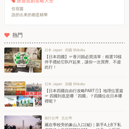
旅遊規劃攻略大全
住宿篇
說的出來的都是精華
熱門
日本 Japan
四國 Shikoku
【日本四國】☞香川縣必買清單：精選10樣
伴手禮給它BUY起來，讓你一次買齊、不虛
此行！
日本 Japan
四國 Shikoku
【日本四國自由行攻略PART①】地理位置篇
☞ 四國到底是哪「四國」？四國位在日本哪
裡呢？
旅行台灣
北台灣
藏在學校旁的象山入口(秘)｜新手A上B下私