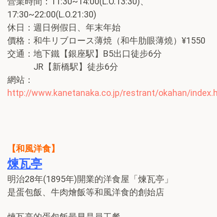
營業時間：11:30~14:00(L.O.13:30)、
17:30~22:00(L.O.21:30)
休日：週日例假日、年末年始
價格：和牛リブロース薄焼（和牛肋眼薄燒）¥1550
交通：地下鐵【銀座駅】B5出口徒步6分
JR【新橋駅】徒歩6分
網站：
http://www.kanetanaka.co.jp/restrant/okahan/index.
【和風洋食】
煉瓦亭
明治28年(1895年)開業的洋食屋「煉瓦亭」
是蛋包飯、牛肉燴飯等和風洋食的創始店
煉瓦亭的蛋包飯最早是員工餐