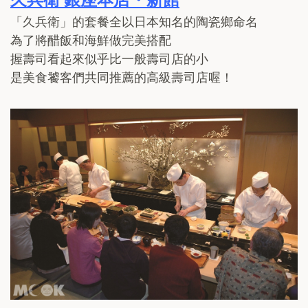
久兵衛 銀座本店・新館
「久兵衛」的套餐全以日本知名的陶瓷鄉命名
為了將醋飯和海鮮做完美搭配
握壽司看起來似乎比一般壽司店的小
是美食饕客們共同推薦的高級壽司店喔！