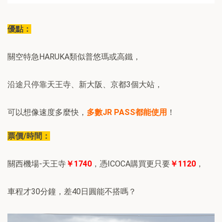
優點：
關空特急HARUKA類似普悠瑪或高鐵，
沿途只停靠天王寺、新大阪、京都3個大站，
可以想像速度多麼快，
多數JR PASS都能使用
！
票價/時間：
關西機場-天王寺
￥1740
，憑ICOCA購買更只要
￥1120
，
車程才30分鐘，差40日圓能不搭嗎？