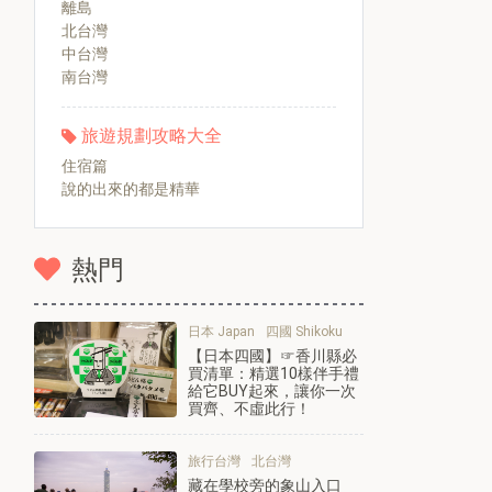
離島
北台灣
中台灣
南台灣
旅遊規劃攻略大全
住宿篇
說的出來的都是精華
熱門
日本 Japan
四國 Shikoku
【日本四國】☞香川縣必
買清單：精選10樣伴手禮
給它BUY起來，讓你一次
買齊、不虛此行！
旅行台灣
北台灣
藏在學校旁的象山入口