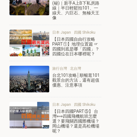
(秘)｜新手A上B下私房路
線｜半日輕鬆拍101、一
線天、六巨石、無極天王
像
日本 Japan
四國 Shikoku
【日本四國自由行攻略
PART①】地理位置篇 ☞
四國到底是哪「四國」？
四國位在日本哪裡呢？
旅行台灣
北台灣
台北101攻略│順暢逛101
觀景台的方法，還有超值
優惠、注意事項
日本 Japan
四國 Shikoku
【日本四國PART⑤】 台
灣⟺四國飛機航班怎麼
選？要飛關西國際機場？
岡山機場？還是高松機場
呢？