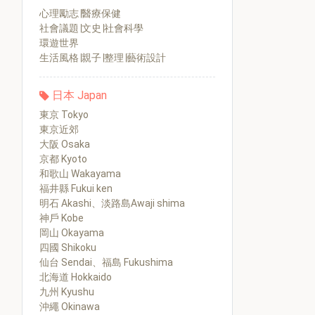
心理勵志∣醫療保健
社會議題∣文史∣社會科學
環遊世界
生活風格∣親子∣整理∣藝術設計
日本 Japan
東京 Tokyo
東京近郊
大阪 Osaka
京都 Kyoto
和歌山 Wakayama
福井縣 Fukui ken
明石 Akashi、淡路島Awaji shima
神戶 Kobe
岡山 Okayama
四國 Shikoku
仙台 Sendai、福島 Fukushima
北海道 Hokkaido
九州 Kyushu
沖繩 Okinawa