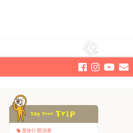
愛旅行∣愛讀書