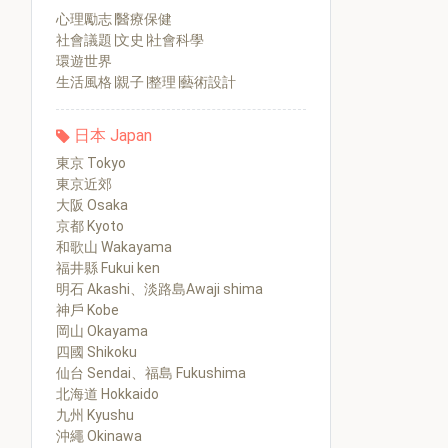
心理勵志∣醫療保健
社會議題∣文史∣社會科學
環遊世界
生活風格∣親子∣整理∣藝術設計
日本 Japan
東京 Tokyo
東京近郊
大阪 Osaka
京都 Kyoto
和歌山 Wakayama
福井縣 Fukui ken
明石 Akashi、淡路島Awaji shima
神戶 Kobe
岡山 Okayama
四國 Shikoku
仙台 Sendai、福島 Fukushima
北海道 Hokkaido
九州 Kyushu
沖繩 Okinawa