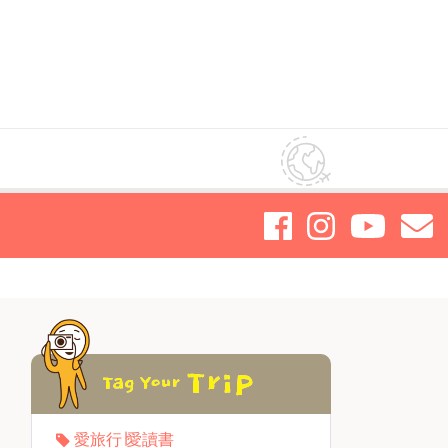
愛旅行∣愛讀書