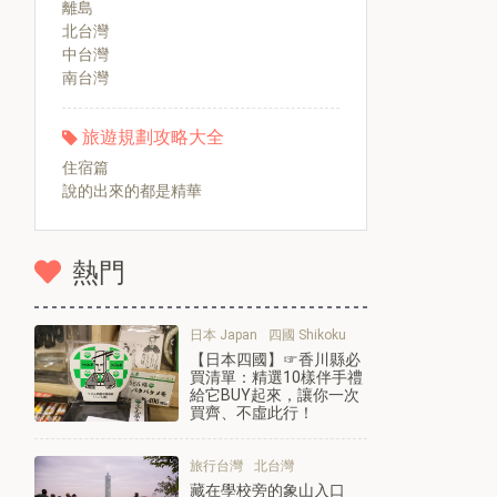
離島
北台灣
中台灣
南台灣
旅遊規劃攻略大全
住宿篇
說的出來的都是精華
熱門
日本 Japan
四國 Shikoku
【日本四國】☞香川縣必
買清單：精選10樣伴手禮
給它BUY起來，讓你一次
買齊、不虛此行！
旅行台灣
北台灣
藏在學校旁的象山入口