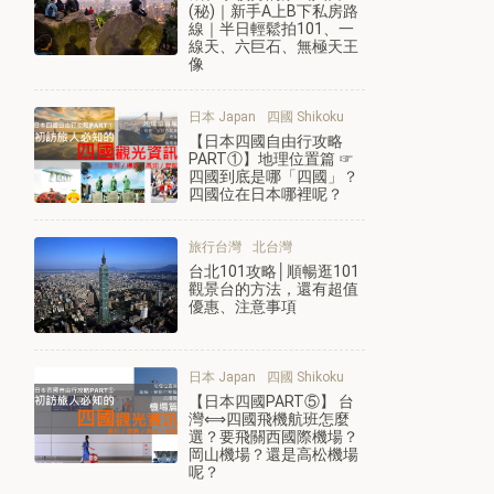
(秘)｜新手A上B下私房路
線｜半日輕鬆拍101、一
線天、六巨石、無極天王
像
日本 Japan
四國 Shikoku
【日本四國自由行攻略
PART①】地理位置篇 ☞
四國到底是哪「四國」？
四國位在日本哪裡呢？
旅行台灣
北台灣
台北101攻略│順暢逛101
觀景台的方法，還有超值
優惠、注意事項
日本 Japan
四國 Shikoku
【日本四國PART⑤】 台
灣⟺四國飛機航班怎麼
選？要飛關西國際機場？
岡山機場？還是高松機場
呢？