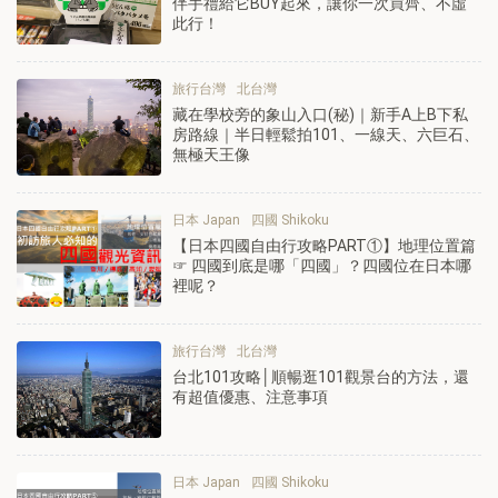
伴手禮給它BUY起來，讓你一次買齊、不虛
此行！
旅行台灣
北台灣
藏在學校旁的象山入口(秘)｜新手A上B下私
房路線｜半日輕鬆拍101、一線天、六巨石、
無極天王像
日本 Japan
四國 Shikoku
【日本四國自由行攻略PART①】地理位置篇
☞ 四國到底是哪「四國」？四國位在日本哪
裡呢？
旅行台灣
北台灣
台北101攻略│順暢逛101觀景台的方法，還
有超值優惠、注意事項
日本 Japan
四國 Shikoku