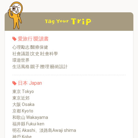
愛旅行∣愛讀書
心理勵志∣醫療保健
社會議題∣文史∣社會科學
環遊世界
生活風格∣親子∣整理∣藝術設計
日本 Japan
東京 Tokyo
東京近郊
大阪 Osaka
京都 Kyoto
和歌山 Wakayama
福井縣 Fukui ken
明石 Akashi、淡路島Awaji shima
神戶 Kobe