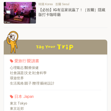
韓國 Korea
首爾 Seoul
【必拍】IG有這家就贏了！［首爾］隱藏
版打卡咖啡廳
愛旅行∣愛讀書
心理勵志∣醫療保健
社會議題∣文史∣社會科學
環遊世界
生活風格∣親子∣整理∣藝術設計
日本 Japan
東京 Tokyo
東京近郊