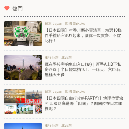
熱門
日本 Japan
四國 Shikoku
【日本四國】☞香川縣必買清單：精選10樣
伴手禮給它BUY起來，讓你一次買齊、不虛
此行！
旅行台灣
北台灣
藏在學校旁的象山入口(秘)｜新手A上B下私
房路線｜半日輕鬆拍101、一線天、六巨石、
無極天王像
日本 Japan
四國 Shikoku
【日本四國自由行攻略PART①】地理位置篇
☞ 四國到底是哪「四國」？四國位在日本哪
裡呢？
旅行台灣
北台灣