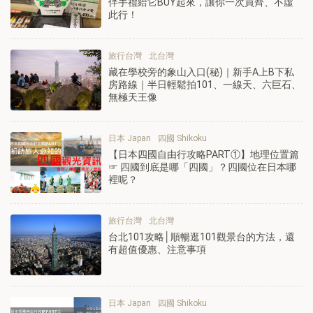
伴手禮給它BUY起來，讓你一次買齊、不虛
此行！
旅行台灣
北台灣
藏在學校旁的象山入口(秘)｜新手A上B下私
房路線｜半日輕鬆拍101、一線天、六巨石、
無極天王像
日本 Japan
四國 Shikoku
【日本四國自由行攻略PART①】地理位置篇
☞ 四國到底是哪「四國」？四國位在日本哪
裡呢？
旅行台灣
北台灣
台北101攻略│順暢逛101觀景台的方法，還
有超值優惠、注意事項
日本 Japan
四國 Shikoku