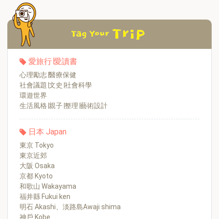
愛旅行∣愛讀書
心理勵志∣醫療保健
社會議題∣文史∣社會科學
環遊世界
生活風格∣親子∣整理∣藝術設計
日本 Japan
東京 Tokyo
東京近郊
大阪 Osaka
京都 Kyoto
和歌山 Wakayama
福井縣 Fukui ken
明石 Akashi、淡路島Awaji shima
神戶 Kobe