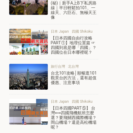
(秘)｜新手A上B下私房路
線｜半日輕鬆拍101、一
線天、六巨石、無極天王
像
日本 Japan
四國 Shikoku
【日本四國自由行攻略
PART①】地理位置篇 ☞
四國到底是哪「四國」？
四國位在日本哪裡呢？
旅行台灣
北台灣
台北101攻略│順暢逛101
觀景台的方法，還有超值
優惠、注意事項
日本 Japan
四國 Shikoku
【日本四國PART⑤】 台
灣⟺四國飛機航班怎麼
選？要飛關西國際機場？
岡山機場？還是高松機場
呢？