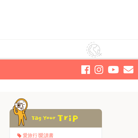
愛旅行∣愛讀書