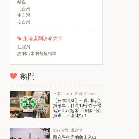
離島
北台灣
中台灣
南台灣
旅遊規劃攻略大全
住宿篇
說的出來的都是精華
熱門
日本 Japan
四國 Shikoku
【日本四國】☞香川縣必
買清單：精選10樣伴手禮
給它BUY起來，讓你一次
買齊、不虛此行！
旅行台灣
北台灣
藏在學校旁的象山入口