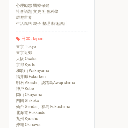
心理勵志∣醫療保健
社會議題∣文史∣社會科學
環遊世界
生活風格∣親子∣整理∣藝術設計
日本 Japan
東京 Tokyo
東京近郊
大阪 Osaka
京都 Kyoto
和歌山 Wakayama
福井縣 Fukui ken
明石 Akashi、淡路島Awaji shima
神戶 Kobe
岡山 Okayama
四國 Shikoku
仙台 Sendai、福島 Fukushima
北海道 Hokkaido
九州 Kyushu
沖繩 Okinawa