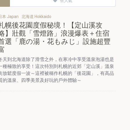
依人氣
日本 Japan
北海道 Hokkaido
札幌後花園度假秘境！【定山溪攻
略】壯觀「雪燈路」浪漫爆表＋住宿
首選「鹿の湯・花もみじ」設施超豐
富
冬天到北海道除了滑雪之外，在寒冷中享受溫泉泡湯也是
一種極致的享受！這次特別到札幌的近郊「定山溪」溫泉
街放鬆度假一波～這裡被稱作札幌的「後花園」，有高品
質的溫泉、四季美景及好玩的戶外體驗～