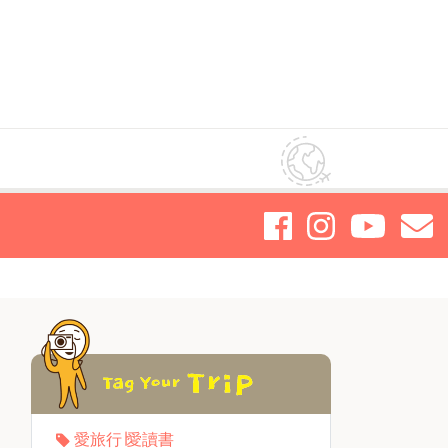
愛旅行∣愛讀書