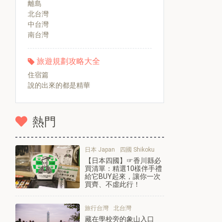
離島
北台灣
中台灣
南台灣
旅遊規劃攻略大全
住宿篇
說的出來的都是精華
熱門
日本 Japan
四國 Shikoku
【日本四國】☞香川縣必
買清單：精選10樣伴手禮
給它BUY起來，讓你一次
買齊、不虛此行！
旅行台灣
北台灣
藏在學校旁的象山入口