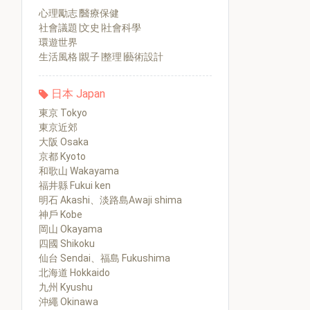
心理勵志∣醫療保健
社會議題∣文史∣社會科學
環遊世界
生活風格∣親子∣整理∣藝術設計
日本 Japan
東京 Tokyo
東京近郊
大阪 Osaka
京都 Kyoto
和歌山 Wakayama
福井縣 Fukui ken
明石 Akashi、淡路島Awaji shima
神戶 Kobe
岡山 Okayama
四國 Shikoku
仙台 Sendai、福島 Fukushima
北海道 Hokkaido
九州 Kyushu
沖繩 Okinawa