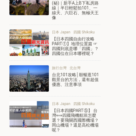
(秘)｜新手A上B下私房路
線｜半日輕鬆拍101、一
線天、六巨石、無極天王
像
日本 Japan
四國 Shikoku
【日本四國自由行攻略
PART①】地理位置篇 ☞
四國到底是哪「四國」？
四國位在日本哪裡呢？
旅行台灣
北台灣
台北101攻略│順暢逛101
觀景台的方法，還有超值
優惠、注意事項
日本 Japan
四國 Shikoku
【日本四國PART⑤】 台
灣⟺四國飛機航班怎麼
選？要飛關西國際機場？
岡山機場？還是高松機場
呢？