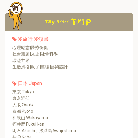
愛旅行∣愛讀書
心理勵志∣醫療保健
社會議題∣文史∣社會科學
環遊世界
生活風格∣親子∣整理∣藝術設計
日本 Japan
東京 Tokyo
東京近郊
大阪 Osaka
京都 Kyoto
和歌山 Wakayama
福井縣 Fukui ken
明石 Akashi、淡路島Awaji shima
神戶 Kobe