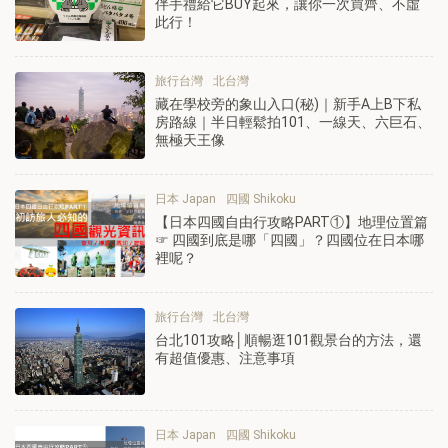
伴手禮給它BUY起來，讓你一次買齊、不虛
此行！
旅行台灣
北台灣
藏在學校旁的象山入口(秘)｜新手A上B下私
房路線｜半日輕鬆拍101、一線天、六巨石、
無極天王像
日本 Japan
四國 Shikoku
【日本四國自由行攻略PART①】地理位置篇
☞ 四國到底是哪「四國」？四國位在日本哪
裡呢？
旅行台灣
北台灣
台北101攻略│順暢逛101觀景台的方法，還
有超值優惠、注意事項
日本 Japan
四國 Shikoku