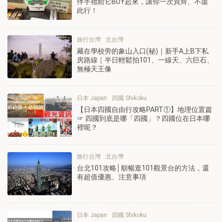
伴手禮給它BUY起來，讓你一次買齊、不虛
此行！
旅行台灣
北台灣
藏在學校旁的象山入口(秘)｜新手A上B下私
房路線｜半日輕鬆拍101、一線天、六巨石、
無極天王像
日本 Japan
四國 Shikoku
【日本四國自由行攻略PART①】地理位置篇
☞ 四國到底是哪「四國」？四國位在日本哪
裡呢？
旅行台灣
北台灣
台北101攻略│順暢逛101觀景台的方法，還
有超值優惠、注意事項
日本 Japan
四國 Shikoku