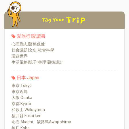
愛旅行∣愛讀書
心理勵志∣醫療保健
社會議題∣文史∣社會科學
環遊世界
生活風格∣親子∣整理∣藝術設計
日本 Japan
東京 Tokyo
東京近郊
大阪 Osaka
京都 Kyoto
和歌山 Wakayama
福井縣 Fukui ken
明石 Akashi、淡路島Awaji shima
神戶 Kobe