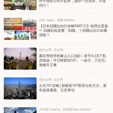
伴手禮給它BUY起來，讓你一次買齊、不虛
此行！
日本 Japan
四國 Shikoku
【日本四國自由行攻略PART①】地理位置篇
☞ 四國到底是哪「四國」？四國位在日本哪
裡呢？
旅行台灣
北台灣
藏在學校旁的象山入口(秘)｜新手A上B下私
房路線｜半日輕鬆拍101、一線天、六巨石、
無極天王像
旅行台灣
北台灣
台北101攻略│順暢逛101觀景台的方法，還
有超值優惠、注意事項
大洋洲 Oceania
紐西蘭 New Zealand