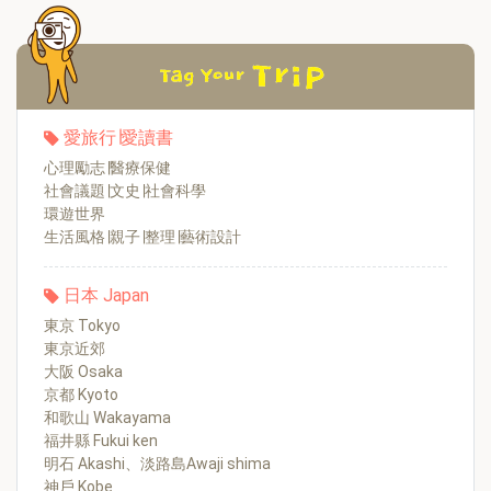
愛旅行∣愛讀書
心理勵志∣醫療保健
社會議題∣文史∣社會科學
環遊世界
生活風格∣親子∣整理∣藝術設計
日本 Japan
東京 Tokyo
東京近郊
大阪 Osaka
京都 Kyoto
和歌山 Wakayama
福井縣 Fukui ken
明石 Akashi、淡路島Awaji shima
神戶 Kobe