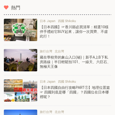
熱門
日本 Japan
四國 Shikoku
【日本四國】☞香川縣必買清單：精選10樣
伴手禮給它BUY起來，讓你一次買齊、不虛
此行！
旅行台灣
北台灣
藏在學校旁的象山入口(秘)｜新手A上B下私
房路線｜半日輕鬆拍101、一線天、六巨石、
無極天王像
日本 Japan
四國 Shikoku
【日本四國自由行攻略PART①】地理位置篇
☞ 四國到底是哪「四國」？四國位在日本哪
裡呢？
旅行台灣
北台灣