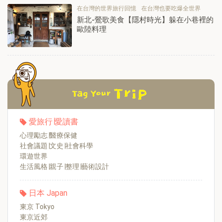
在台灣的世界旅行回憶
在台灣也要吃爆全世界
新北-鶯歌美食【隱村時光】躲在小巷裡的
歐陸料理
愛旅行∣愛讀書
心理勵志∣醫療保健
社會議題∣文史∣社會科學
環遊世界
生活風格∣親子∣整理∣藝術設計
日本 Japan
東京 Tokyo
東京近郊