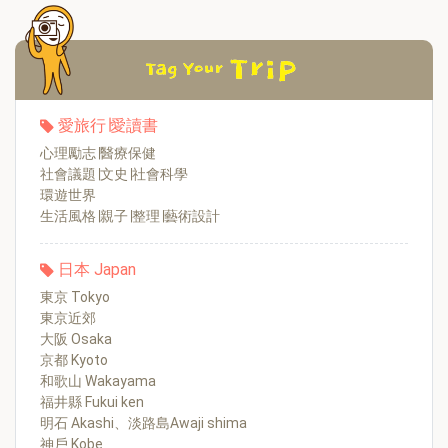
愛旅行∣愛讀書
心理勵志∣醫療保健
社會議題∣文史∣社會科學
環遊世界
生活風格∣親子∣整理∣藝術設計
日本 Japan
東京 Tokyo
東京近郊
大阪 Osaka
京都 Kyoto
和歌山 Wakayama
福井縣 Fukui ken
明石 Akashi、淡路島Awaji shima
神戶 Kobe