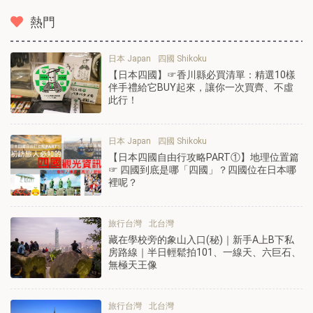
熱門
日本 Japan
四國 Shikoku
【日本四國】☞香川縣必買清單：精選10樣
伴手禮給它BUY起來，讓你一次買齊、不虛
此行！
日本 Japan
四國 Shikoku
【日本四國自由行攻略PART①】地理位置篇
☞ 四國到底是哪「四國」？四國位在日本哪
裡呢？
旅行台灣
北台灣
藏在學校旁的象山入口(秘)｜新手A上B下私
房路線｜半日輕鬆拍101、一線天、六巨石、
無極天王像
旅行台灣
北台灣