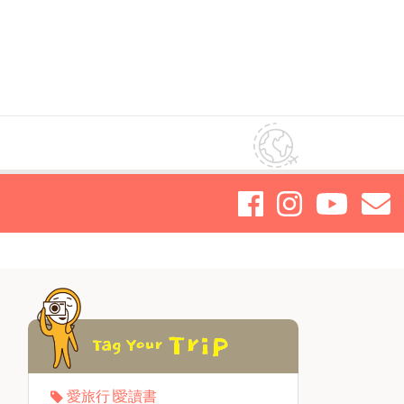
愛旅行∣愛讀書