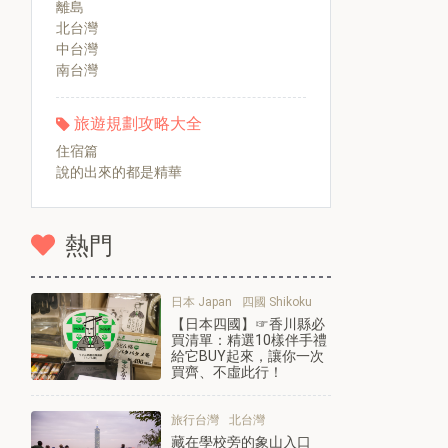
離島
北台灣
中台灣
南台灣
旅遊規劃攻略大全
住宿篇
說的出來的都是精華
熱門
日本 Japan
四國 Shikoku
【日本四國】☞香川縣必
買清單：精選10樣伴手禮
給它BUY起來，讓你一次
買齊、不虛此行！
旅行台灣
北台灣
藏在學校旁的象山入口