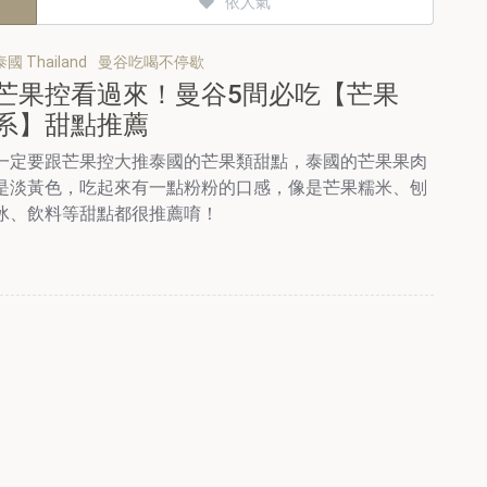
依人氣
泰國 Thailand
曼谷吃喝不停歇
芒果控看過來！曼谷5間必吃【芒果
系】甜點推薦
一定要跟芒果控大推泰國的芒果類甜點，泰國的芒果果肉
是淡黃色，吃起來有一點粉粉的口感，像是芒果糯米、刨
冰、飲料等甜點都很推薦唷！