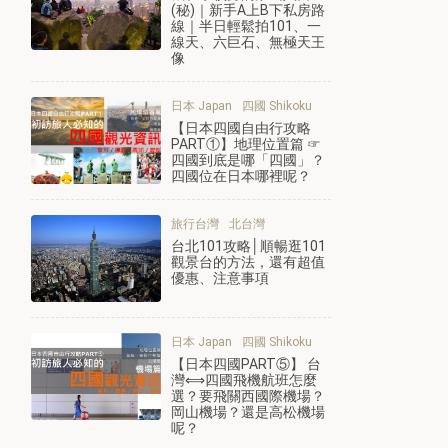
(秘)｜新手A上B下私房路
線｜半日輕鬆拍101、一
線天、六巨石、無極天王
像
日本 Japan
四國 Shikoku
【日本四國自由行攻略
PART①】地理位置篇 ☞
四國到底是哪「四國」？
四國位在日本哪裡呢？
旅行台灣
北台灣
台北101攻略│順暢逛101
觀景台的方法，還有超值
優惠、注意事項
日本 Japan
四國 Shikoku
【日本四國PART⑤】 台
灣⟺四國飛機航班怎麼
選？要飛關西國際機場？
岡山機場？還是高松機場
呢？