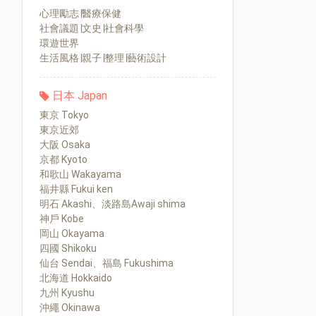
心理勵志∣醫療保健
社會議題∣文史∣社會科學
環遊世界
生活風格∣親子∣整理∣藝術設計
日本 Japan
東京 Tokyo
東京近郊
大阪 Osaka
京都 Kyoto
和歌山 Wakayama
福井縣 Fukui ken
明石 Akashi、淡路島Awaji shima
神戶 Kobe
岡山 Okayama
四國 Shikoku
仙台 Sendai、福島 Fukushima
北海道 Hokkaido
九州 Kyushu
沖繩 Okinawa