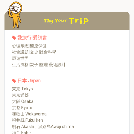
愛旅行∣愛讀書
心理勵志∣醫療保健
社會議題∣文史∣社會科學
環遊世界
生活風格∣親子∣整理∣藝術設計
日本 Japan
東京 Tokyo
東京近郊
大阪 Osaka
京都 Kyoto
和歌山 Wakayama
福井縣 Fukui ken
明石 Akashi、淡路島Awaji shima
神戶 Kobe