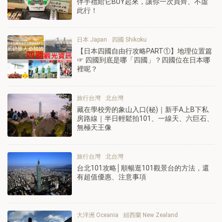
伴手禮給它BUY起來，讓你一次買齊、不虛
此行！
日本 Japan
四國 Shikoku
【日本四國自由行攻略PART①】地理位置篇
☞ 四國到底是哪「四國」？四國位在日本哪
裡呢？
旅行台灣
北台灣
藏在學校旁的象山入口(秘)｜新手A上B下私
房路線｜半日輕鬆拍101、一線天、六巨石、
無極天王像
旅行台灣
北台灣
台北101攻略│順暢逛101觀景台的方法，還
有超值優惠、注意事項
大洋洲 Oceania
紐西蘭 New Zealand